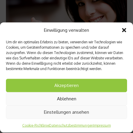
Einwilligung verwalten
Um dir ein optimales Erlebnis zu bieten, verwenden wir Technologien wie
Cookies, um Geräteinformationen zu speichern und/oder darauf
zuzugreifen. Wenn du diesen Technologien zustimmst, können wir Daten
wie das Surfverhalten oder eindeutige IDs auf dieser Website verarbeiten.
Sportler Ernährung
Wenn du deine Einwillligung nicht erteilst oder zurückziehst, können
bestimmte Merkmale und Funktionen beeinträchtigt werden.
Fettes Frühstück – Fett ist besser als
Kohlehydrate
Akzeptieren
Beim Frühstück legt man die energetische Grundlage für jeden
Tag. Daher frühstücken viele Sportler bevorzugt
Ablehnen
Kohlenhydrate, um die nötige Power zu bekommen. Wer aber
abnehmen will, sollte eher fettig frühstücken. Das ist das
Einstellungen ansehen
Ergebnis einer aktuellen US-Studie....
Cookie-Richtlinie
Datenschutzbestimmungen
Impressum
Weiterlesen