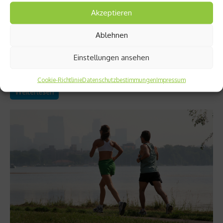
2)
Akzeptieren
Mythen und Halbwahrheiten zum Lauftraining gibt es viele. Vor
Ablehnen
allem die Themen Krafttraining, Fettstoffwechsel und
Stretching sind häufig davon betroffen. Im zweiten Teil decken
Einstellungen ansehen
die netzathleten erneut fünf weit verbreitete Lauf-Irrtümer
auf....
Cookie-Richtlinie
Datenschutzbestimmungen
Impressum
Weiterlesen