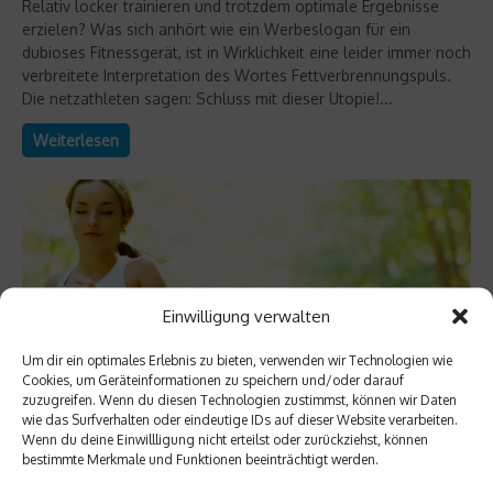
Relativ locker trainieren und trotzdem optimale Ergebnisse
erzielen? Was sich anhört wie ein Werbeslogan für ein
dubioses Fitnessgerät, ist in Wirklichkeit eine leider immer noch
verbreitete Interpretation des Wortes Fettverbrennungspuls.
Die netzathleten sagen: Schluss mit dieser Utopie!...
Weiterlesen
Einwilligung verwalten
Um dir ein optimales Erlebnis zu bieten, verwenden wir Technologien wie
Cookies, um Geräteinformationen zu speichern und/oder darauf
zuzugreifen. Wenn du diesen Technologien zustimmst, können wir Daten
wie das Surfverhalten oder eindeutige IDs auf dieser Website verarbeiten.
Wenn du deine Einwillligung nicht erteilst oder zurückziehst, können
Richtig trainieren
bestimmte Merkmale und Funktionen beeinträchtigt werden.
Die größten Irrtümer beim Lauftraining (Teil