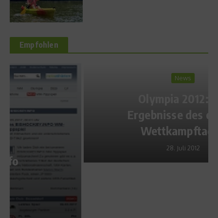
Empfohlen
News
Olympia 2012: Die
Ergebnisse des ersten
Wettkampftages
28. Juli 2012