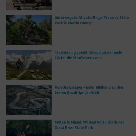
Unterwegs im Atlantic Ridge Preserve State
Park in Martin County
Trailrunning boomt: Warum immer mehr
Läufer die Straße verlassen
Porsche Escapes – Edler Bildband zu den
besten Roadtrips der Welt
Mitten in Miami: Mit dem Kajak durch den
Oleta River State Park