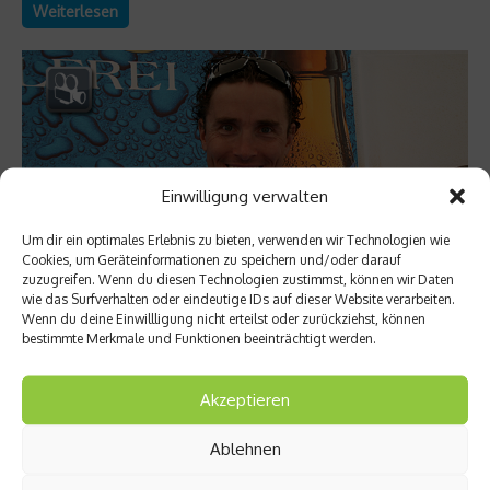
Weiterlesen
Einwilligung verwalten
Um dir ein optimales Erlebnis zu bieten, verwenden wir Technologien wie
Cookies, um Geräteinformationen zu speichern und/oder darauf
zuzugreifen. Wenn du diesen Technologien zustimmst, können wir Daten
wie das Surfverhalten oder eindeutige IDs auf dieser Website verarbeiten.
Wenn du deine Einwillligung nicht erteilst oder zurückziehst, können
Star Interviews
bestimmte Merkmale und Funktionen beeinträchtigt werden.
Ironman Europameister Andreas Raelert im
Interview
Akzeptieren
Triathlet Andreas Raelert wurde vor drei Wochen in Frankfurt
Ablehnen
überlegen Ironman Europameister. Im netzathleten Interview
erzählt der Shootingstar der Triathlon-Szene über seinen