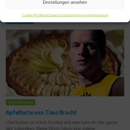
Einstellungen ansehen
perfekten Tag in Frankfurt, seine Ziele für Hawaii und über
gemeinsame Wettkämpfe mit seinem Bruder Michael....
Cookie-Richtlinie
Datenschutzbestimmungen
Impressum
Weiterlesen
Sport Rezepte
Apfeltorte von Timo Bracht
„Der Kuchen ist schön fruchtig und man kann ihn das ganze
Jahr zubereiten. Meine Eltern haben eine eigene