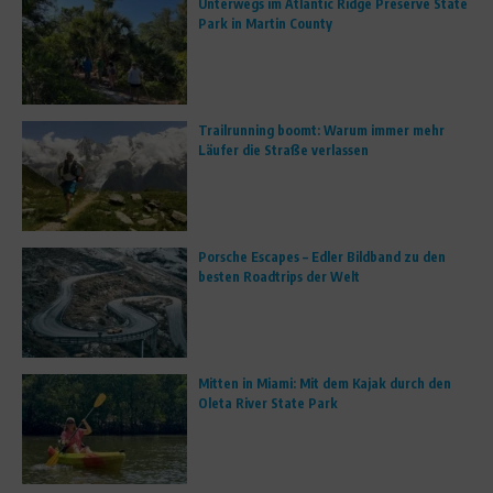
Unterwegs im Atlantic Ridge Preserve State
Park in Martin County
Trailrunning boomt: Warum immer mehr
Läufer die Straße verlassen
Porsche Escapes – Edler Bildband zu den
besten Roadtrips der Welt
Mitten in Miami: Mit dem Kajak durch den
Oleta River State Park