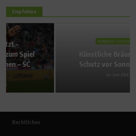
Empfohlen
Ratgeber Gesundheit
Künstliche Bräune – Kein
Schutz vor Sonnenbrand
26. Juni 2014
Rechtliches