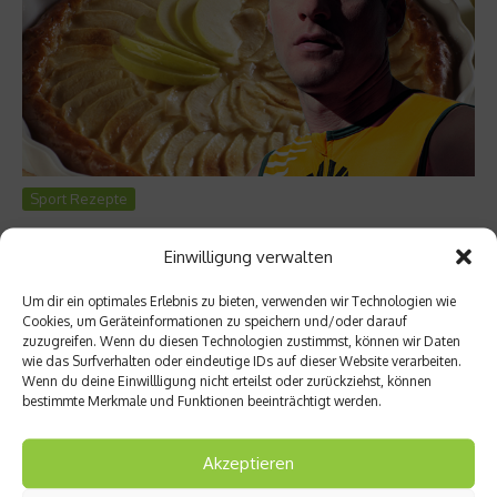
Sport Rezepte
Apfeltorte von Timo Bracht
Einwilligung verwalten
„Der Kuchen ist schön fruchtig und man kann ihn das ganze
Jahr zubereiten. Meine Eltern haben eine eigene
Um dir ein optimales Erlebnis zu bieten, verwenden wir Technologien wie
Cookies, um Geräteinformationen zu speichern und/oder darauf
Streuobstwiese, und mit Bio-Äpfeln schmeckt der Kuchen
zuzugreifen. Wenn du diesen Technologien zustimmst, können wir Daten
natürlich doppelt so gut“, sagt Ironman-Europameister Timo
wie das Surfverhalten oder eindeutige IDs auf dieser Website verarbeiten.
Bracht....
Wenn du deine Einwillligung nicht erteilst oder zurückziehst, können
bestimmte Merkmale und Funktionen beeinträchtigt werden.
Weiterlesen
Akzeptieren