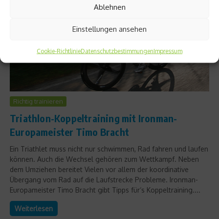
Ablehnen
Einstellungen ansehen
Cookie-Richtlinie
Datenschutzbestimmungen
Impressum
Richtig trainieren
Triathlon-Koppeltraining mit Ironman-
Europameister Timo Bracht
Ein Triathlet muss nicht nur schwimmen, Rad fahren und laufen
können. Auch die Wechsel gehören zum Wettkampf. Neben
dem Umziehen bereitet Vielen vor allem der koordinative
Übergang vom Rad auf die Laufstrecke Probleme. Ironman-
Europameister Timo Bracht gibt Tipps für‘s Koppeltraining....
Weiterlesen