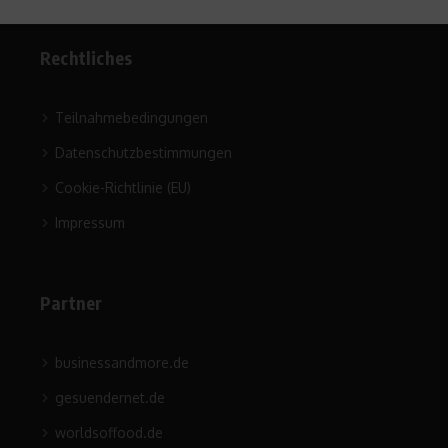
Rechtliches
Teilnahmebedingungen
Datenschutzbestimmungen
Cookie-Richtlinie (EU)
Impressum
Partner
businessandmore.de
gesuendernet.de
worldsoffood.de