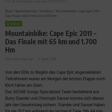
Foto: © Sven Martin/Cape Epic/SPORTZPICS
Start
/
Sportchannels
/
Outdoor
/
Mountainbike: Cape Epic 2011 –
Das Finale mit 65 km und 1.700 Hm
Outdoor
Mountainbike: Cape Epic 2011 –
Das Finale mit 65 km und 1.700
Hm
Von
mtb-news.de
4. April 2011
Von den 1206 zu Beginn des Cape Epic angemeldeten
Teilnehmern waren am Morgen der letzten Etappe noch
1064 Fahrer am Start.
Das 36ONE Songo Specialized Team bestehend aus
Burry Stander und Christoph Sauser konnte sich dieses
Jahr den Gesamtsieg sichern. Stander und Sauser haben
für die 707 km während der letzten 8 Tage 28h 44 min