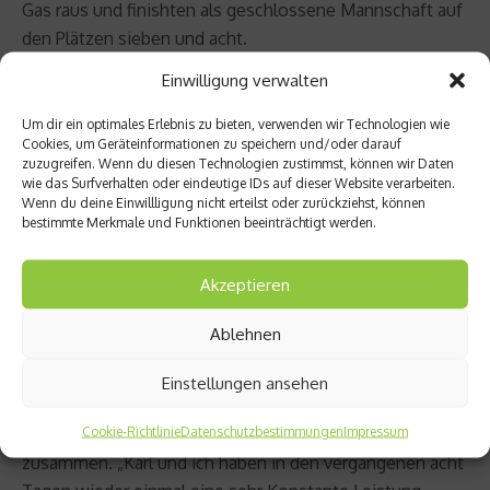
Gas raus und finishten als geschlossene Mannschaft auf
den Plätzen sieben und acht.
Einwilligung verwalten
„Wow, das war noch mal ein ganz schönes Gerase
heute. Trek World Racing hat von Anfang an enorm
Um dir ein optimales Erlebnis zu bieten, verwenden wir Technologien wie
Cookies, um Geräteinformationen zu speichern und/oder darauf
Dampf gemacht, da konnte keiner so richtig mitgehen.
zuzugreifen. Wenn du diesen Technologien zustimmst, können wir Daten
Die vergangenen sieben Tage steckten uns allen ganz
wie das Surfverhalten oder eindeutige IDs auf dieser Website verarbeiten.
Wenn du deine Einwillligung nicht erteilst oder zurückziehst, können
schön in den
Knochen
. Tom hat sehr viel
bestimmte Merkmale und Funktionen beeinträchtigt werden.
Verfolgungsarbeit geleistet, aber die Flückigers waren
heute echt stark. In der zweiten Rennhälfte haben wir
Akzeptieren
immer wieder abwechselnd attackiert, aber die Bulls-
Trikots standen unter strenger Beobachtung. Es gab
Ablehnen
keine Chance richtig weg zu kommen. Die
Gesamtwertung stand zwar vor dem Start mehr oder
Einstellungen ansehen
weniger fest, aber ein Risiko wollte dann doch keiner
eingehen.“ fasste Stefan Sahm den Rennverlauf
Cookie-Richtlinie
Datenschutzbestimmungen
Impressum
zusammen. „Karl und ich haben in den vergangenen acht