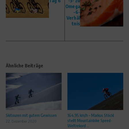
Tag 6
-3- zu
Omega
-6-
Verhäl
tnis
Ähnliche Beiträge
Skitouren mit gutem Gewissen
164,95 km/h – Markus Stöckl
stellt Mountainbike Speed-
22. Dezember 2020
Weltrekord ...