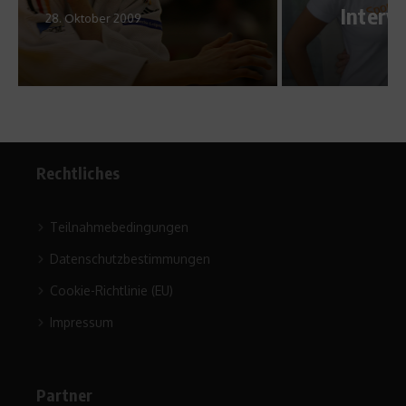
Interview mit Marko Marin
18. August 2010
Rechtliches
Teilnahmebedingungen
Datenschutzbestimmungen
Cookie-Richtlinie (EU)
Impressum
Partner