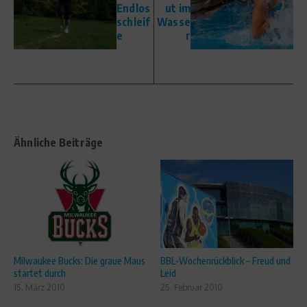
Endlos
ut im
schleif
Wasse
e
r
Ähnliche Beiträge
Milwaukee Bucks: Die graue Maus
BBL-Wochenrückblick – Freud und
startet durch
Leid
15. März 2010
25. Februar 2010