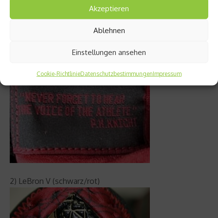
um die Echtheit des Schuhs bestellt ist.
Akzeptieren
Stimmen diese nicht mit der Farbkombination des
Schuhs überein, ist der Schuh eine Fälschung.
Ablehnen
Beispiele:
1) LeBron IV (schwarz/weiß/rot)
Einstellungen ansehen
Cookie-Richtlinie
Datenschutzbestimmungen
Impressum
2) LeBron V (schwarz/rot)