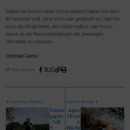
Solltet ihr bereits einen Schuh gekauft haben, bei dem
Ihr unsicher seid, ob er echt oder gefälscht ist, habt Ihr
noch die Möglichkeit, den Schuh selbst oder Fotos
davon an die Rechtsabteilungen der jeweiligen
Hersteller zu schicken.
Christian Gerne
Beitrag teilen
vorheriger Beitrag
Nächster Beitrag
Trainin
Aqua-
gsplan
Fitnes
– Teil
s:
9:
Worko