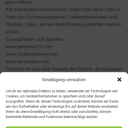
ganz einfach.
Auf zahlreichen Internetseiten findet man daher Hilfe in
Form von Erscheinungsdaten, Farbkombinationen und
Produkt-Codes, die die Identifizierung einfacher machen
sollen.
Zu empfehlen sind darunter:
www.jumpman23.com
www.jordanextreme.com
www.air-jordans.com
Entdeckt Ihr also eine Variante der Schuhe, die bei keiner
dieser Seiten auftaucht, ist die Wahrscheinlichkeit sehr
Einwilligung verwalten
groß, dass es sich um eine Fälschung handelt.
Ein weiteres Merkmal können Stickereien und
Um dir ein optimales Erlebnis zu bieten, verwenden wir Technologien wie
Cookies, um Geräteinformationen zu speichern und/oder darauf
Inschriften im Schuh sein. Gerade bei den Schuhen von
zuzugreifen. Wenn du diesen Technologien zustimmst, können wir Daten
LeBron James verwendet Nike immer wieder Zitate,
wie das Surfverhalten oder eindeutige IDs auf dieser Website verarbeiten.
Wenn du deine Einwillligung nicht erteilst oder zurückziehst, können
Worte und Bilder, die an bestimmten Stellen des Schuhs
bestimmte Merkmale und Funktionen beeinträchtigt werden.
eingestickt werden. Daran kann man erkennen, wie es