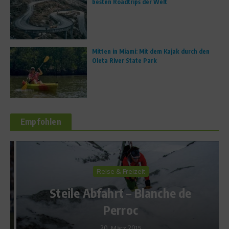
besten Roadtrips der Welt
Mitten in Miami: Mit dem Kajak durch den
Oleta River State Park
Empfohlen
Reise & Freizeit
Steile Abfahrt – Blanche de
Perroc
20. März 2015