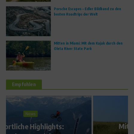
Porsche Escapes – Edler Bildband zu den
besten Roadtrips der Welt
Mitten in Miami: Mit dem Kajak durch den
Oleta River State Park
Empfohlen
Dr. Sport
Mit leerem Magen zum