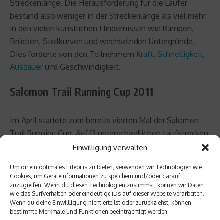
Streckenlänge. Die Herausforderung für die Läufer
bestand also weniger in der Streckenlänge als viel mehr
in den vielen künstlichen Hindernissen wie Rampen,
Brücken, Steilkurven und wechselnden Untergründe.
Dies forderte von den Teilnehmern
Kraft
,
Schnelligkeit
,
Ausdauer
und Geschwindigkeit.
Salomon Trail Running Cup 2011
Im April startete zum bereits vierten Mal der Salomon
Trail Running Cup. Auf 13 unterschiedlichen Laufstrecken
sind 2011 insgesamt 256,4 Kilometer und etwa 10.000
Einwilligung verwalten
Höhenmeter zu absolvieren. Ob ein
Marathon
an der
Um dir ein optimales Erlebnis zu bieten, verwenden wir Technologien wie
Oberelbe oder ein Berglauf in den bayerischen Alpen, die
Cookies, um Geräteinformationen zu speichern und/oder darauf
Teilnehmer können auf den landschaftlich reizvollen
zuzugreifen. Wenn du diesen Technologien zustimmst, können wir Daten
wie das Surfverhalten oder eindeutige IDs auf dieser Website verarbeiten.
Routen durch die Natur ihre
Fitness
unter Beweis stellen
Wenn du deine Einwillligung nicht erteilst oder zurückziehst, können
und bis an ihre sportlichen Grenzen gehen. Dabei
bestimmte Merkmale und Funktionen beeinträchtigt werden.