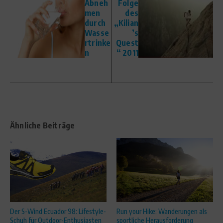
Abneh
Folge
men
des
durch
„Kilian
Wasse
’s
rtrinke
Quest
n
“ 2011
Ähnliche Beiträge
Der S-Wind Ecuador 98: Lifestyle-
Run your Hike: Wanderungen als
Schuh für Outdoor-Enthusiasten
sportliche Herausforderung