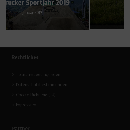
Joggen
10. April 2009
Rechtliches
Teilnahmebedingungen
Datenschutzbestimmungen
Cookie-Richtlinie (EU)
Impressum
Partner