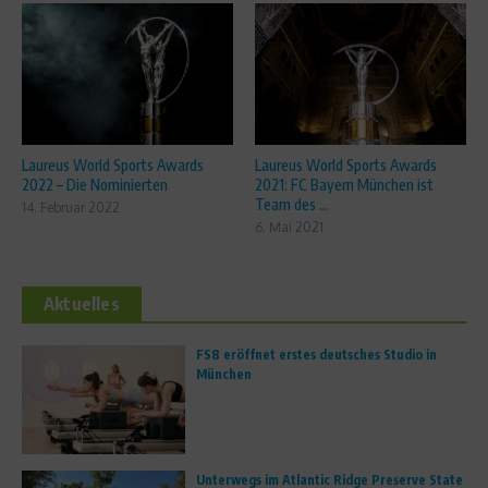
Laureus World Sports Awards
Laureus World Sports Awards
2022 – Die Nominierten
2021: FC Bayern München ist
Team des ...
14. Februar 2022
6. Mai 2021
Aktuelles
FS8 eröffnet erstes deutsches Studio in
München
Unterwegs im Atlantic Ridge Preserve State