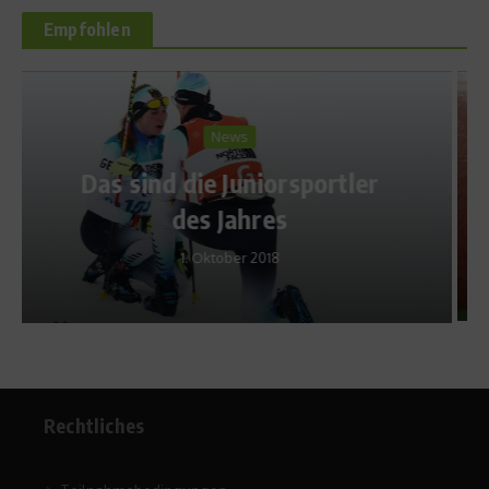
Empfohlen
Produkttest
Der Alleskönner –
Produkttest Garmin 910XT
20. Juli 2012
Rechtliches