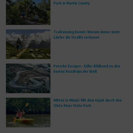
Park in Martin County
Trailrunning boomt: Warum immer mehr
Läufer die Straße verlassen
Porsche Escapes – Edler Bildband zu den
besten Roadtrips der Welt
Mitten in Miami: Mit dem Kajak durch den
Oleta River State Park