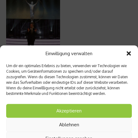
Einwilligung verwalten
Um dir ein optimales Erlebnis zu bieten, verwenden wir Technologien wie
(von links nach rechts: Axel Schulz, Martin Braxenthaler,
Cookies, um Geräteinformationen zu speichern und/oder darauf
zuzugreifen. Wenn du diesen Technologien zustimmst, können wir Daten
Verleihung der Laureus World Sports Awards)
wie das Surfverhalten oder eindeutige IDs auf dieser Website verarbeiten.
Wenn du deine Einwillligung nicht erteilst oder zurückziehst, können
bestimmte Merkmale und Funktionen beeinträchtigt werden.
Beitrag teilen
Akzeptieren
Ablehnen