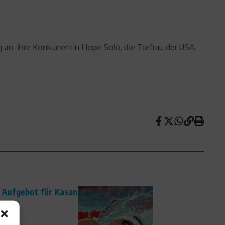
an ihre Konkurrentin Hope Solo, die Torfrau der USA.
Aufgebot für Kasan