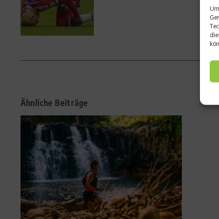
Um 
Ger
Tec
die
kön
Ähnliche Beiträge