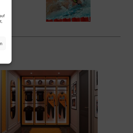
auf
t,
en