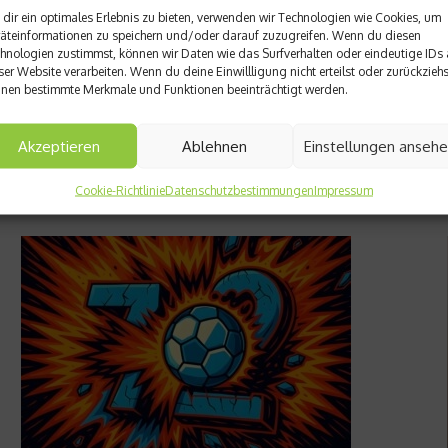
dir ein optimales Erlebnis zu bieten, verwenden wir Technologien wie Cookies, um
äteinformationen zu speichern und/oder darauf zuzugreifen. Wenn du diesen
hnologien zustimmst, können wir Daten wie das Surfverhalten oder eindeutige IDs 
ser Website verarbeiten. Wenn du deine Einwillligung nicht erteilst oder zurückziehs
nen bestimmte Merkmale und Funktionen beeinträchtigt werden.
Akzeptieren
Ablehnen
Einstellungen anseh
Cookie-Richtlinie
Datenschutzbestimmungen
Impressum