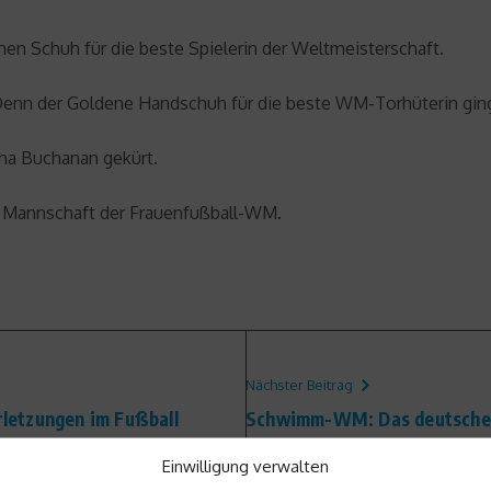
nen Schuh für die beste Spielerin der Weltmeisterschaft.
Denn der Goldene Handschuh für die beste WM-Torhüterin ging 
sha Buchanan gekürt.
rste Mannschaft der Frauenfußball-WM.
Nächster Beitrag
rletzungen im Fußball
Schwimm-WM: Das deutsche 
Einwilligung verwalten