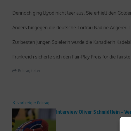
Dennoch ging Llyod nicht leer aus. Sie erhielt den Golde
Anders hingegen die deutsche Torfrau Nadine Angerer. 
Zur besten jungen Spielerin wurde die Kanadierin Kadei
Frankreich sicherte sich den Fair-Play Preis für die fai
Beitrag teilen
vorheriger Beitrag
Interview Oliver Schmidtlein – Ve