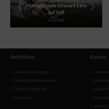
Doppelt bestraft –
Niederlagen machen dick
20. September 2013
Rechtliches
Partner
Teilnahmebedingungen
business
Datenschutzbestimmungen
gesuende
Cookie-Richtlinie (EU)
worldsof
Impressum
planetoft
urbanlife