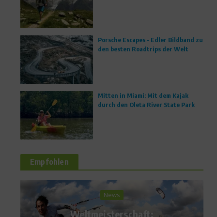
Porsche Escapes – Edler Bildband zu
den besten Roadtrips der Welt
Mitten in Miami: Mit dem Kajak
durch den Oleta River State Park
Empfohlen
Ratgeber Ernährung