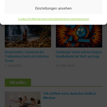
Einstellungen ansehen
Ähnliche Beiträge
Cookie-Richtlinie
Datenschutzbestimmungen
Impressum
Beachcomber: Comeback des
Hamburger Verein will das längste
Trailrunning-Events im Indischen
Handballspiel der Welt austrage
Ozean
...
2. April 2026
27. März 2026
Aktuelles
FS8 eröffnet erstes deutsches Studio in
München