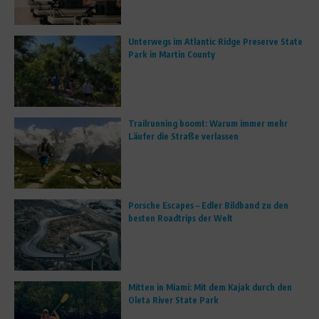
Unterwegs im Atlantic Ridge Preserve State
Park in Martin County
Trailrunning boomt: Warum immer mehr
Läufer die Straße verlassen
Porsche Escapes – Edler Bildband zu den
besten Roadtrips der Welt
Mitten in Miami: Mit dem Kajak durch den
Oleta River State Park