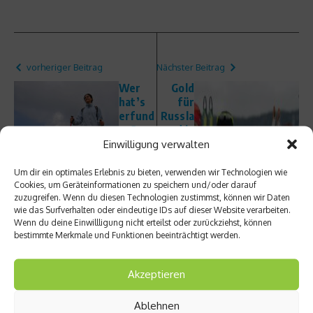
vorheriger Beitrag
Nächster Beitrag
Wer
Gold
hat’s
für
erfund
Russla
en?
nd in
Einwilligung verwalten
Nordic
der
Walkin
Staffel
g
,
Um dir ein optimales Erlebnis zu bieten, verwenden wir Technologien wie
Cookies, um Geräteinformationen zu speichern und/oder darauf
deutsc
zuzugreifen. Wenn du diesen Technologien zustimmst, können wir Daten
hes
wie das Surfverhalten oder eindeutige IDs auf dieser Website verarbeiten.
Quarte
Wenn du deine Einwillligung nicht erteilst oder zurückziehst, können
tt holt
bestimmte Merkmale und Funktionen beeinträchtigt werden.
Bronze
Akzeptieren
Ablehnen