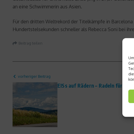
an eine Schwimmerin aus Asien.
Für den dritten Weltrekord der Titelkämpfe in Barcelona 
Hundertstelsekunden schneller als Rebecca Soni bei ih
Beitrag teilen
Um 
Ger
Tec
die
vorheriger Beitrag
kön
EISs auf Rädern – Radeln für den