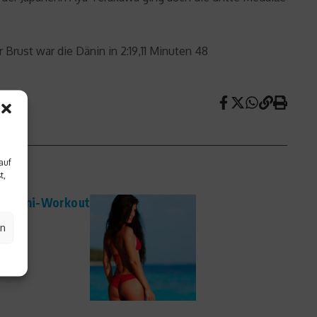
Brust war die Dänin in 2:19,11 Minuten 48
auf
t,
-Bikini-Workout
en