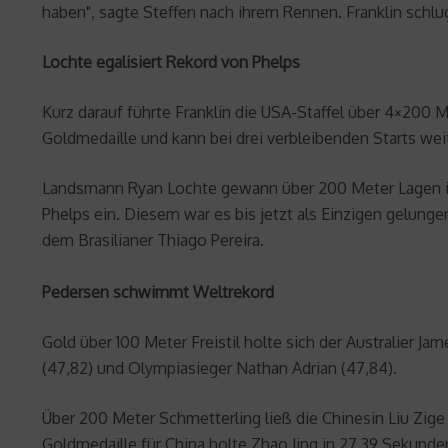
haben", sagte Steffen nach ihrem Rennen. Franklin schlu
Lochte egalisiert Rekord von Phelps
Kurz darauf führte Franklin die USA-Staffel über 4×200 
Goldmedaille und kann bei drei verbleibenden Starts we
Landsmann Ryan Lochte gewann über 200 Meter Lagen in 1
Phelps ein. Diesem war es bis jetzt als Einzigen gelung
dem Brasilianer Thiago Pereira.
Pedersen schwimmt Weltrekord
Gold über 100 Meter Freistil holte sich der Australier 
(47,82) und Olympiasieger Nathan Adrian (47,84).
Über 200 Meter Schmetterling ließ die Chinesin Liu Zige
Goldmedaille für China holte Zhao Jing in 27,39 Sekunde