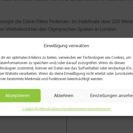
sorgte die Dänin Rikke Pedersen. Im Halbfinale über 200 Meter 
rem Weltrekord bei den Olympischen Spielen in London.
Einwilligung verwalten
dir ein optimales Erlebnis zu bieten, verwenden wir Technologien wie Cookies, um
äteinformationen zu speichern und/oder darauf zuzugreifen. Wenn du diesen
hnologien zustimmst, können wir Daten wie das Surfverhalten oder eindeutige IDs 
ser Website verarbeiten. Wenn du deine Einwillligung nicht erteilst oder zurückziehs
Nächster Beitrag
nen bestimmte Merkmale und Funktionen beeinträchtigt werden.
 guten Zweck
Power-Woche – Last-Minute
Akzeptieren
Ablehnen
Einstellungen anseh
Cookie-Richtlinie
Datenschutzbestimmungen
Impressum