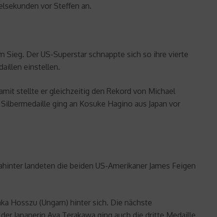
elsekunden vor Steffen an.
m Sieg. Der US-Superstar schnappte sich so ihre vierte
illen einstellen.
it stellte er gleichzeitig den Rekord von Michael
e Silbermedaille ging an Kosuke Hagino aus Japan vor
dahinter landeten die beiden US-Amerikaner James Feigen
nka Hosszu (Ungarn) hinter sich. Die nächste
der Japanerin Aya Terakawa ging auch die dritte Medaille