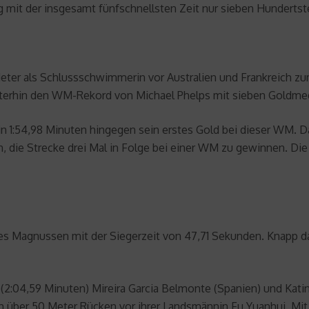
g mit der insgesamt fünfschnellsten Zeit nur sieben Hundertst
Meter als Schlussschwimmerin vor Australien und Frankreich zu
iterhin den WM-Rekord von Michael Phelps mit sieben Goldmeda
:54,98 Minuten hingegen sein erstes Gold bei dieser WM. Dam
en, die Strecke drei Mal in Folge bei einer WM zu gewinnen. Di
James Magnussen mit der Siegerzeit von 47,71 Sekunden. Knapp 
 (2:04,59 Minuten) Mireira Garcia Belmonte (Spanien) und Kati
n über 50 Meter Rücken vor ihrer Landsmännin Fu Yuanhui. Mit 