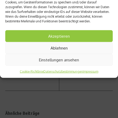
Cookies, um Geräteinformationen zu speichern und/oder darauf
zuzugreifen. Wenn du diesen Technologien zustimmst, können wir Daten
wie das Surfverhalten oder eindeutige IDs auf dieser Website verarbeiten.
Wenn du deine Einwillligung nicht erteilst oder zurückziehst, können
bestimmte Merkmale und Funktionen beeinträchtigt werden.
vorheriger Beitrag
Freecr
Nächster Beitrag
Akzeptieren
oss-
Hamm
Cup in
erwurf
Ablehnen
Münch
-Finale
en –
ohne
Erlöse
Einstellungen ansehen
Heidle
für
r und
Laureu
Cookie-Richtlinie
Datenschutzbestimmungen
Klaas
Impressum
s
Ähnliche Beiträge