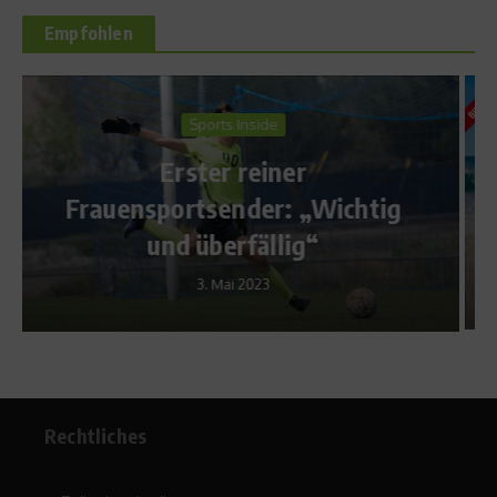
Empfohlen
Ratgeber Ernährung
Bikinifigur – Natürliche
Ernährung für eine schlanke
ig
Taille
4. Juni 2014
Rechtliches