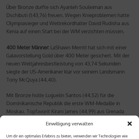
Über Bronze durfte sich Ayanleh Souleiman aus
Dschibuti (1:43,76) freuen. Wegen Knieproblemen hatte
Olympiasieger und Weltrekordhalter David Rudisha aus
Kenia auf einen Start bei der WM verzichten müssen.
400 Meter Männer:
LaShawn Merritt hat sich mit einer
Galavorstellung Gold über 400 Meter gesichert. Mit der
neuen Weltjahresbestleistung von 43,74 Sekunden
siegte der US-Amerikaner klar vor seinem Landsmann
Tony McQuya (44,40).
Mit Bronze holte Luguelin Santos (44,52) für die
Dominikanische Republik die erste WM-Medaille in
Moskau. Topfavorit Kirani James (44,99) aus Grenada
enttäuschte mit Rang sieben.
Einwilligung verwalten
Beitrag teilen
Um dir ein optimales Erlebnis zu bieten, verwenden wir Technologien wie