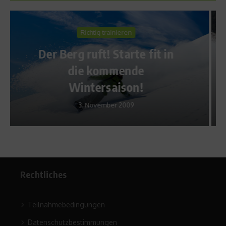
Richtig trainieren
n
Klassisch – Skilanglauf für
Einsteiger
23. Januar 2013
Rechtliches
Teilnahmebedingungen
Datenschutzbestimmungen