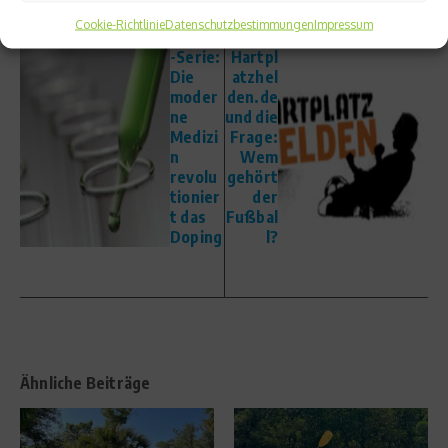
vorheriger Beitrag
Cookie-Richtlinie
Datenschutzbestimmungen
Impressum
Nächster Beitrag
Doping
-Serie:
Hartpl
Die
atzhel
moder
den.de
ne
und die
Medizi
Frage:
n
Wem
revolu
gehört
tionier
der
t das
Fußbal
Doping
l?
Ähnliche Beiträge