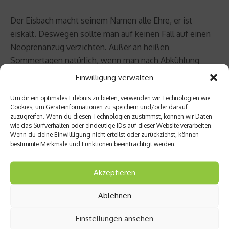
Der Eisbach macht seinem Namen alle Ehre, er ist
eiskalt. Deswegen sollte man auf keinen Fall auf einen
Neoprenanzug verzichten. Außer an heißen
Sommertagen natürlich, wenn man nach Abkühlung
lechzt. Da aber die Welle nahezu ganzjährig geritten
Einwilligung verwalten
wird, ist ein Neopren von Vorteil. Außerdem braucht
Um dir ein optimales Erlebnis zu bieten, verwenden wir Technologien wie
man natürlich ein Board (etwa 5,8 Fuß lang und 19,5
Cookies, um Geräteinformationen zu speichern und/oder darauf
Inches breit) und eine Leash, um sein Brett nicht in den
zuzugreifen. Wenn du diesen Technologien zustimmst, können wir Daten
wie das Surfverhalten oder eindeutige IDs auf dieser Website verarbeiten.
Fluten zu verlieren.
Wenn du deine Einwillligung nicht erteilst oder zurückziehst, können
bestimmte Merkmale und Funktionen beeinträchtigt werden.
Nils Borgstedt
Akzeptieren
Beitrag teilen
Ablehnen
Einstellungen ansehen