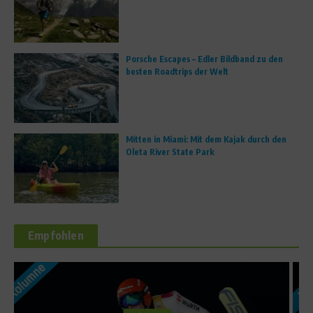
Porsche Escapes – Edler Bildband zu den
besten Roadtrips der Welt
Mitten in Miami: Mit dem Kajak durch den
Oleta River State Park
Empfohlen
Sports Inside