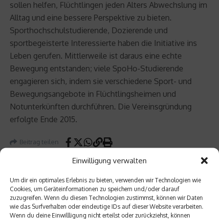
sollen helfen, Flüchtlingen jeden Alters Abwechslung im
Alltag und eine bessere Perspektive zu bieten.
Sporthochschulstudierende, Dozierende und
sportbegeisterte Interessierte haben die Initiative ins
Leben gerufen. Mittlerweile ist daraus eine echte
Bewegung entstanden; viele SpoHo-Studierende
engagieren sich, indem sie verschiedene Sport- und
Bewegungsangebote in Flüchtlingsheimen und
Notunterkünften durchführen. Die Vereinsgründung
erfolgte Ende 2015.
Beitrag teilen
Einwilligung verwalten
Um dir ein optimales Erlebnis zu bieten, verwenden wir Technologien wie
Cookies, um Geräteinformationen zu speichern und/oder darauf
vorheriger Beitrag
Nächster Beitrag
zuzugreifen. Wenn du diesen Technologien zustimmst, können wir Daten
wie das Surfverhalten oder eindeutige IDs auf dieser Website verarbeiten.
Mein
7Mete
Wenn du deine Einwillligung nicht erteilst oder zurückziehst, können