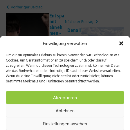
vorheriger Beitrag
Entspa
nnt
Nächster Beitrag
abneh
Denali
men –
–
Muskel
Backco
Einwilligung verwalten
n
untry
verbre
Freesk
Um dir ein optimales Erlebnis zu bieten, verwenden wir Technologien wie
nnen
iing
Cookies, um Geräteinformationen zu speichern und/oder darauf
Fett im
zuzugreifen. Wenn du diesen Technologien zustimmst, können wir Daten
Schlaf
wie das Surfverhalten oder eindeutige IDs auf dieser Website verarbeiten.
Wenn du deine Einwillligung nicht erteilst oder zurückziehst, können
bestimmte Merkmale und Funktionen beeinträchtigt werden.
Akzeptieren
Ähnliche Beiträge
Ablehnen
Einstellungen ansehen