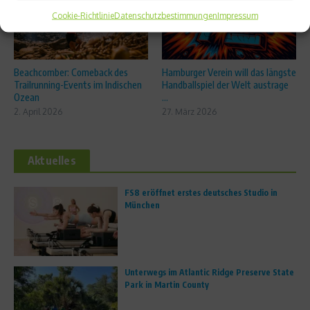
Cookie-Richtlinie
Datenschutzbestimmungen
Impressum
Beachcomber: Comeback des
Hamburger Verein will das längste
Trailrunning-Events im Indischen
Handballspiel der Welt austrage
Ozean
...
2. April 2026
27. März 2026
Aktuelles
FS8 eröffnet erstes deutsches Studio in
München
Unterwegs im Atlantic Ridge Preserve State
Park in Martin County