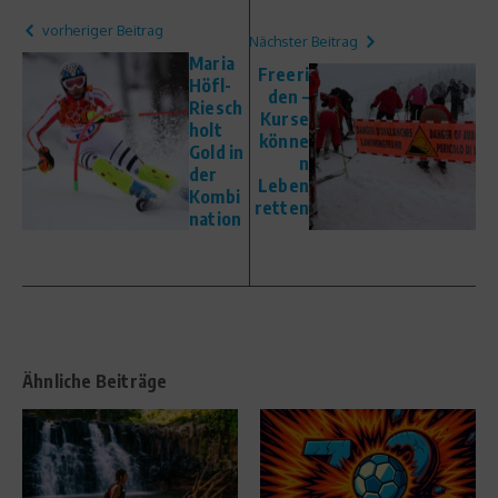
vorheriger Beitrag
Nächster Beitrag
Maria
Freeri
Höfl-
den –
Riesch
Kurse
holt
könne
Gold in
n
der
Leben
Kombi
retten
nation
Ähnliche Beiträge