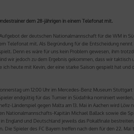
undestrainer dem 28-jährigen in einem Telefonat mit.
e Aufgebot der deutschen Nationalmannschaft für die WM in Süd
m Telefonat mit. Als Begründung für die Entscheidung nennt de
espielt. Denn es wäre für uns kein Problem gewesen, ihm trot
ind wir jedoch zu dem Ergebnis gekommen, dass wir taktisch u
heute mit Kevin, der eine starke Saison gespielt hat und den 
erstag um 12:00 Uhr im Mercedes-Benz Museum Stuttgart wi
ler endgültig für das Turnier in Südafrika nominiert werden, f
Benefiz-Länderspiel gegen Malta am 13. Mai in Aachen wird Lö
ehen Nationalmannschafts-Kapitän Michael Ballack sowie die 
n in England und Deutschland jeweils das Pokalfinale bestreite
n. Die Spieler des FC Bayern treffen nach dem für den 22. Mai