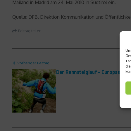
Mailand in Madrid am 24. Mai 2010 in Südtirol ein.
Quelle: DFB, Direktion Kommunikation und Öffentlichkei
Beitrag teilen
Um 
Ger
Tec
vorheriger Beitrag
die
Der Rennsteiglauf – Europas grö
kön