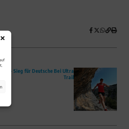
auf
t,
sch – Sieg für Deutsche Bei Ultra
Trail
en