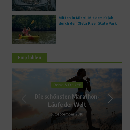
Mitten in Miami: Mit dem Kajak
durch den Oleta River State Park
Empfohlen
Sports Inside
Sportart im Test:
PoolSoccer – Die Wahrheit
liegt auf dem Platz
20. Juni 2011