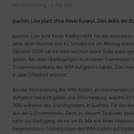
Von
Derk Hoberg
3. Mai 2010
Joachim Löw plant ohne Kevin Kuranyi. Dies teilte der B
Joachim Löw wird Kevin Kurányi nicht für das erweitert
Jahre alten Stürmer des FC Schalke 04 am Montag in eine
Oktober 2008 hat für mich letztlich keine Rolle mehr g
geben. Bei allen Überlegungen in unserem Trainerteam s
Zusammenstellung des WM-Aufgebots haben. Dies habe ich 
in aller Offenheit erörtert.“
Bei der Nominierung des WM-Kaders am kommenden Donn
Aufgebot bekannt geben. Die Entscheidung, welche 23 Spie
2010 während des Trainingslagers in Südtirol. Für das 
aus der U 21 nominieren. Denn zu diesem Zeitpunkt st
nicht zur Verfügung, da sie am 15. Mai mit ihren Vereine
Regenerations-Trainingslager des WM-Kaders auf Sizilie