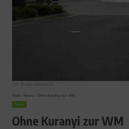
Foto: © www.wikipedia.de
Start
/
News
/
Ohne Kuranyi zur WM
News
Ohne Kuranyi zur WM