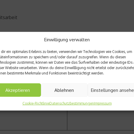
tsarbeit
Einwilligung verwalten
dir ein optimales Erlebnis zu bieten, verwenden wir Technologien wie Cookies, um
äteinformationen zu speichern und/oder darauf zuzugreifen. Wenn du diesen
hnologien zustimmst, können wir Daten wie das Surfverhalten oder eindeutige IDs 
Nächster Beitrag
ser Website verarbeiten. Wenn du deine Einwillligung nicht erteilst oder zurückziehs
ßter Crosslauf
Inselüberquerung auf Spani
nen bestimmte Merkmale und Funktionen beeinträchtigt werden.
Akzeptieren
Ablehnen
Einstellungen anseh
Cookie-Richtlinie
Datenschutzbestimmungen
Impressum