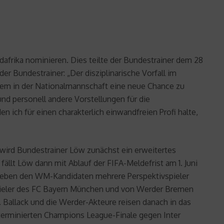
afrika nominieren. Dies teilte der Bundestrainer dem 28
r Bundestrainer: „Der disziplinarische Vorfall im
zdem in der Nationalmannschaft eine neue Chance zu
nd personell andere Vorstellungen für die
ich für einen charakterlich einwandfreien Profi halte,
rd Bundestrainer Löw zunächst ein erweitertes
ällt Löw dann mit Ablauf der FIFA-Meldefrist am 1. Juni
w neben den WM-Kandidaten mehrere Perspektivspieler
Spieler des FC Bayern München und von Werder Bremen
n. Ballack und die Werder-Akteure reisen danach in das
 terminierten Champions League-Finale gegen Inter