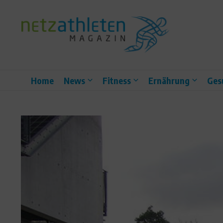
Zum Inhalt springen
Home
News
Fitness
Ernährung
Ges