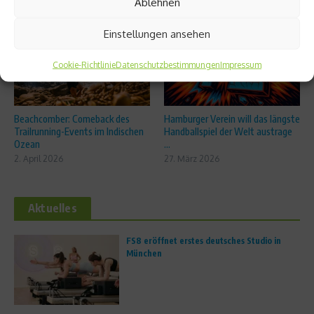
Ablehnen
Einstellungen ansehen
Cookie-Richtlinie
Datenschutzbestimmungen
Impressum
Beachcomber: Comeback des
Hamburger Verein will das längste
Trailrunning-Events im Indischen
Handballspiel der Welt austrage
Ozean
...
2. April 2026
27. März 2026
Aktuelles
FS8 eröffnet erstes deutsches Studio in
München