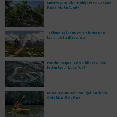
Unterwegs im Atlantic Ridge Preserve State
Park in Martin County
Trailrunning boomt: Warum immer mehr
Läufer die Straße verlassen
Porsche Escapes – Edler Bildband zu den
besten Roadtrips der Welt
Mitten in Miami: Mit dem Kajak durch den
Oleta River State Park