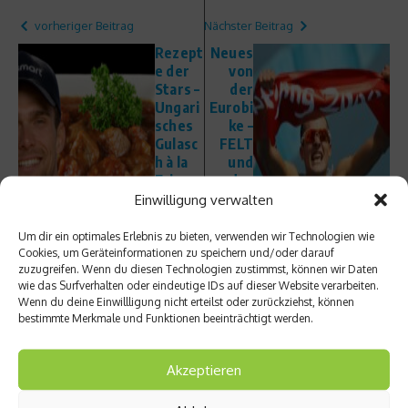
vorheriger Beitrag
Nächster Beitrag
Rezept
Neues
e der
von
Stars –
der
Ungari
Eurobi
sches
ke –
Gulasc
FELT
h à la
und
Eric
das
Koren
Bike
Einwilligung verwalten
g
des
Olympi
Um dir ein optimales Erlebnis zu bieten, verwenden wir Technologien wie
asiege
Cookies, um Geräteinformationen zu speichern und/oder darauf
zuzugreifen. Wenn du diesen Technologien zustimmst, können wir Daten
rs
wie das Surfverhalten oder eindeutige IDs auf dieser Website verarbeiten.
Wenn du deine Einwillligung nicht erteilst oder zurückziehst, können
bestimmte Merkmale und Funktionen beeinträchtigt werden.
Akzeptieren
Ähnliche Beiträge