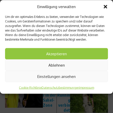
wurden drei Mal zweiter.
Einwilligung verwalten
Um dir ein optimales Erlebnis zu bieten, verwenden wir Technologien wie
Cookies, um Geräteinformationen zu speichern und/oder darauf
zuzugreifen. Wenn du diesen Technologien zustimmst, können wir Daten
Beitrag teilen
wie das Surfverhalten oder eindeutige IDs auf dieser Website verarbeiten.
Wenn du deine Einwillligung nicht erteilst oder zurückziehst, können
bestimmte Merkmale und Funktionen beeinträchtigt werden.
Akzeptieren
vorheriger Beitrag
Nächster Beitrag
Zeiche
Synaps
Ablehnen
n im
e: Ein
Kampf
Schuh,
Einstellungen ansehen
gegen
der
den
Hiking
Cookie-Richtlinie
Datenschutzbestimmungen
Impressum
Hunge
und
r in der
Runnin
Sahel-
g
Zone
verbin
det