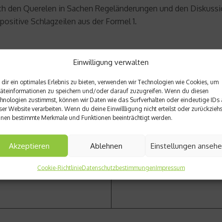
Nach den Querelen in Sachen Regeländerungen und den Diskussi
sitive Schlagzeilen aus der Formel 1.
Einwilligung verwalten
dir ein optimales Erlebnis zu bieten, verwenden wir Technologien wie Cookies, um
äteinformationen zu speichern und/oder darauf zuzugreifen. Wenn du diesen
Nächster Beitrag
hnologien zustimmst, können wir Daten wie das Surfverhalten oder eindeutige IDs 
ser Website verarbeiten. Wenn du deine Einwillligung nicht erteilst oder zurückziehs
zeit in Salzburg
Triggern – Die etwas schmer
nen bestimmte Merkmale und Funktionen beeinträchtigt werden.
Akzeptieren
Ablehnen
Einstellungen anseh
Cookie-Richtlinie
Datenschutzbestimmungen
Impressum