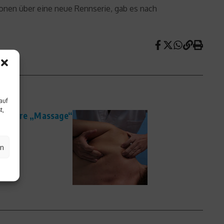
onen über eine neue Rennserie, gab es nach
auf
t,
zvollere „Massage“
en