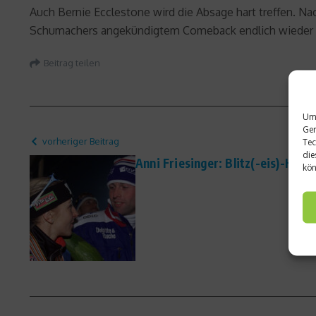
Auch Bernie Ecclestone wird die Absage hart treffen. 
Schumachers angekündigtem Comeback endlich wieder po
Beitrag teilen
Um 
Ger
vorheriger Beitrag
Tec
die
Anni Friesinger: Blitz(-eis)-Hoch
kön