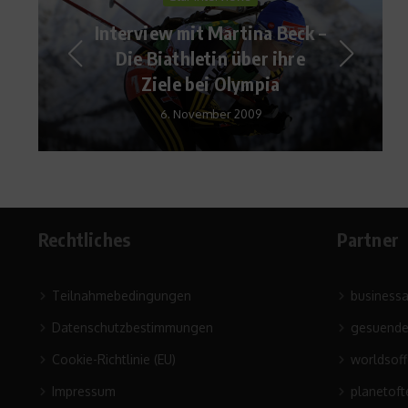
Body & Soul
Die richtige Distanz beim
Flirten
17. März 2009
Rechtliches
Partner
Teilnahmebedingungen
business
Datenschutzbestimmungen
gesuende
Cookie-Richtlinie (EU)
worldsof
Impressum
planetoft