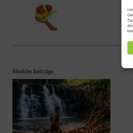
Um 
Ger
Tec
die
kön
Ähnliche Beiträge