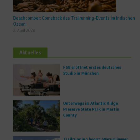
Beachcomber: Comeback des Trailrunning-Events im Indischen
Ozean
2. April 2026
Aktuelles
FS8 eröffnet erstes deutsches
Studio in München
Unterwegs im Atlantic Ridge
Preserve State Park in Martin
County
Trailrunning boomt: Warum immer