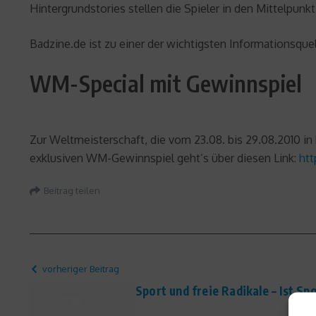
Hintergrundstories stellen die Spieler in den Mittelpu
Badzine.de ist zu einer der wichtigsten Informationsqu
WM-Special mit Gewinnspiel
Zur Weltmeisterschaft, die vom 23.08. bis 29.08.2010 in 
exklusiven WM-Gewinnspiel geht’s über diesen Link:
ht
Beitrag teilen
vorheriger Beitrag
Sport und freie Radikale – Ist S