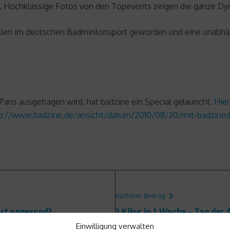
nkt. Hochklassige Fotos von den Topevents zeigen die ganze Dy
ellen im deutschen Badmintonsport geworden und eine unabhängi
Paris ausgetragen wird, hat badzine ein Special gelauncht.
Hier
tp://www.badzine.de/ansicht/datum/2010/08/20/mit-badzine
Nächster Beitrag
port ungesund?
2 Kilos in 1 Woche – Tag der
Einwilligung verwalten