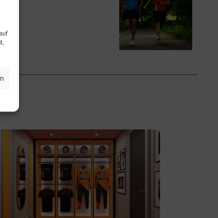
auf
t,
en