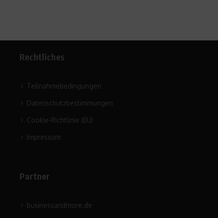
Rechtliches
Teilnahmebedingungen
Datenschutzbestimmungen
Cookie-Richtlinie (EU)
Impressum
Partner
businessandmore.de