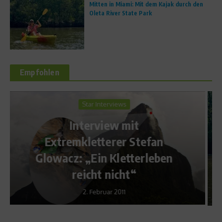
Mitten in Miami: Mit dem Kajak durch den
Oleta River State Park
Empfohlen
Reise & Freizeit
Sports in the City
Mitten in Miami: Mit dem
Kajak durch den Oleta River
State Park
27. Mai 2026