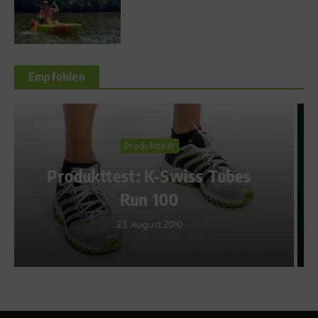
Empfohlen
Sports in the City
50 Tage bis Sotschi –
es
Boykott, Baikalsee und
Bestechung
19. Dezember 2013