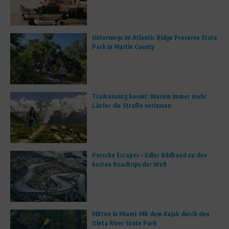
Unterwegs im Atlantic Ridge Preserve State
Park in Martin County
Trailrunning boomt: Warum immer mehr
Läufer die Straße verlassen
Porsche Escapes – Edler Bildband zu den
besten Roadtrips der Welt
Mitten in Miami: Mit dem Kajak durch den
Oleta River State Park