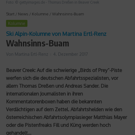
Foto: © gettyimages.de - Thomas Dreßen in Beaver Creek
Start
/
News
/
Kolumne
/
Wahnsinns-Buam
Kolumne
Ski Alpin-Kolumne von Martina Ertl-Renz
Wahnsinns-Buam
Von
Martina Ertl-Renz
4. Dezember 2017
Beaver Creek: Auf die schwierige „Birds of Prey“-Piste
werfen sich die deutschen Abfahrtsspezialisten, vor
allem Thomas Dreßen und Andreas Sander. Die
internationalen Journalisten in ihren
Kommentatorenboxen haben die bekannten
Verdächtigen auf dem Zettel. Abfahrtshelden wie den
österreichischen Abfahrtsolympiasieger Matthias Mayer
oder die Pistenfreaks Fill und Küng werden hoch
gehandelt…