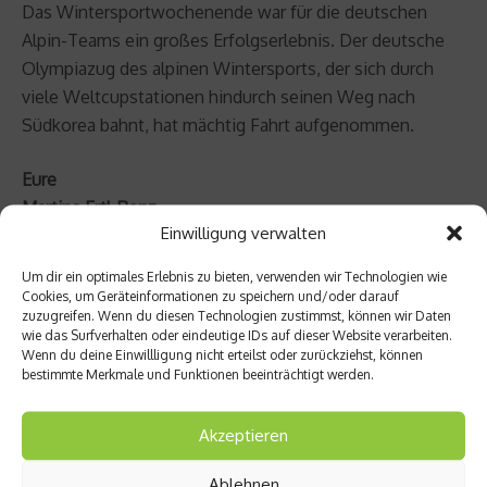
Das Wintersportwochenende war für die deutschen
Alpin-Teams ein großes Erfolgserlebnis. Der deutsche
Olympiazug des alpinen Wintersports, der sich durch
viele Weltcupstationen hindurch seinen Weg nach
Südkorea bahnt, hat mächtig Fahrt aufgenommen.
Eure
Martina Ertl-Renz
Einwilligung verwalten
Um dir ein optimales Erlebnis zu bieten, verwenden wir Technologien wie
Cookies, um Geräteinformationen zu speichern und/oder darauf
zuzugreifen. Wenn du diesen Technologien zustimmst, können wir Daten
wie das Surfverhalten oder eindeutige IDs auf dieser Website verarbeiten.
Wenn du deine Einwillligung nicht erteilst oder zurückziehst, können
bestimmte Merkmale und Funktionen beeinträchtigt werden.
Akzeptieren
Ablehnen