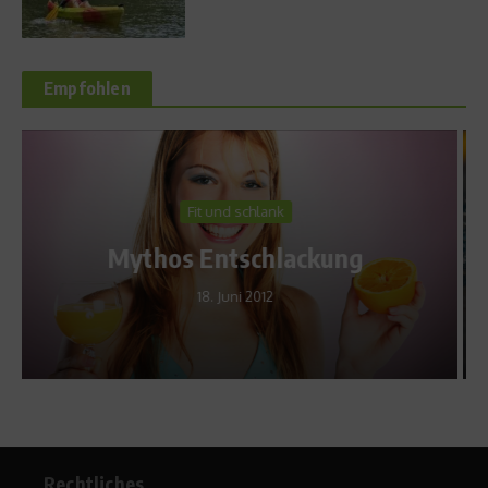
Empfohlen
Richtig trainieren
Einführung ins
Schmetterlings-Schwimmen
mit Achim Kronberg
21. August 2009
Rechtliches