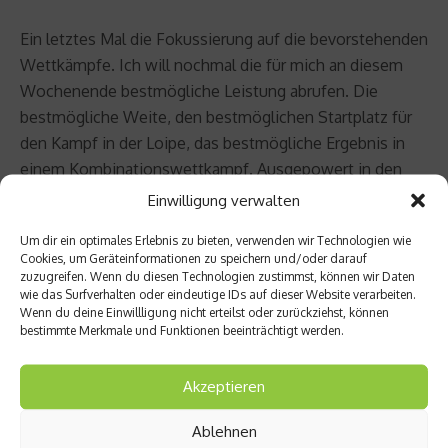
Ein letztes Mal die Fokussierung auf die bevorstehenden
Wettkämpfe. Ich will nochmal die für mich an diesem
Wochenende bestmögliche Leistung abrufen. Die
bestmögliche Weite, den bestmöglichen Startplatz für
den Kampf in der Loipe, das bestmögliche Ergebnis in
einem Kombinationswettkampf. Ausgepowert in den
Zieleinlauf kommen, nach einem Rennen, in dem man
Einwilligung verwalten
gegen den anderen und auch gegen sich selbst
Um dir ein optimales Erlebnis zu bieten, verwenden wir Technologien wie
gekämpft hat.
Cookies, um Geräteinformationen zu speichern und/oder darauf
zuzugreifen. Wenn du diesen Technologien zustimmst, können wir Daten
wie das Surfverhalten oder eindeutige IDs auf dieser Website verarbeiten.
Das letzte Mal, den Sprungski abschnallen- nie wieder
Wenn du deine Einwillligung nicht erteilst oder zurückziehst, können
Springen. Das letzte Mal den Langlaufski nach einem
bestimmte Merkmale und Funktionen beeinträchtigt werden.
Weltcup-Wettkampf abziehen. Das letzte Mal, dem
Gegner mit einem Handschlag Respekt zollen.
Akzeptieren
Das letzte Mal, ich werde es genießen!
Ablehnen