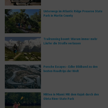
Unterwegs im Atlantic Ridge Preserve State
Park in Martin County
Trailrunning boomt: Warum immer mehr
Läufer die Straße verlassen
Porsche Escapes – Edler Bildband zu den
besten Roadtrips der Welt
Mitten in Miami: Mit dem Kajak durch den
Oleta River State Park