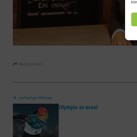
kön
Beitrag teilen
vorheriger Beitrag
Olympia as usual