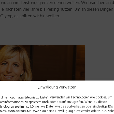
nd an ihre Leistungsgrenzen gehen wollen. Wir brauchen an d
 nächsten vier Jahre bis Peking nutzen, um an diesen Dingen 
 Olymp, da sollten wir hin wollen.
Einwilligung verwalten
dir ein optimales Erlebnis zu bieten, verwenden wir Technologien wie Cookies, um
äteinformationen zu speichern und/oder darauf zuzugreifen. Wenn du diesen
hnologien zustimmst, können wir Daten wie das Surfverhalten oder eindeutige IDs 
ser Website verarbeiten. Wenn du deine Einwillligung nicht erteilst oder zurückziehs