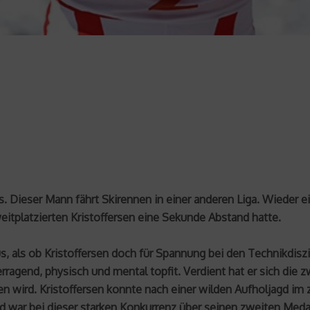
. Dieser Mann fährt Skirennen in einer anderen Liga. Wieder e
weitplatzierten Kristoffersen eine Sekunde Abstand hatte.
s, als ob Kristoffersen doch für Spannung bei den Technikdiszi
erragend, physisch und mental topfit. Verdient hat er sich die 
en wird. Kristoffersen konnte nach einer wilden Aufholjagd im 
d war bei dieser starken Konkurrenz über seinen zweiten Meda