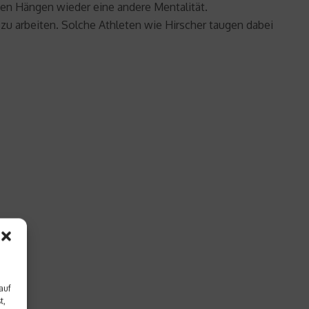
en Hängen wieder eine andere Mentalität.
zu arbeiten. Solche Athleten wie Hirscher taugen dabei
auf
t,