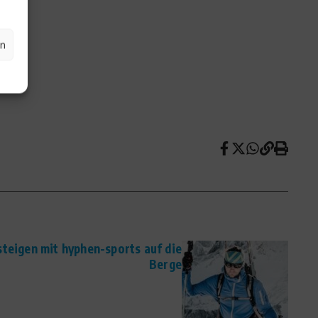
en
steigen mit hyphen-sports auf die
Berge