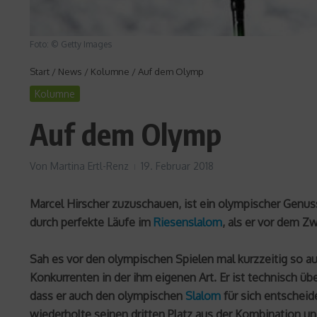
Foto: © Getty Images
Start
/
News
/
Kolumne
/
Auf dem Olymp
Kolumne
Auf dem Olymp
Von
Martina Ertl-Renz
19. Februar 2018
Marcel Hirscher zuzuschauen, ist ein olympischer Genuss
durch perfekte Läufe im
Riesenslalom
, als er vor dem Z
Sah es vor den olympischen Spielen mal kurzzeitig so au
Konkurrenten in der ihm eigenen Art. Er ist technisch üb
dass er auch den olympischen
Slalom
für sich entscheid
wiederholte seinen dritten Platz aus der Kombination un