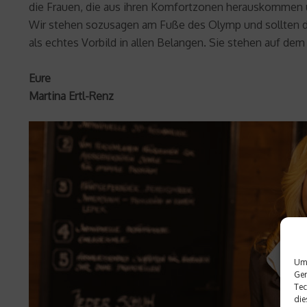
die Frauen, die aus ihren Komfortzonen herauskommen u
Wir stehen sozusagen am Fuße des Olymp und sollten die
als echtes Vorbild in allen Belangen. Sie stehen auf dem
Eure
Martina Ertl-Renz
Um 
Ger
Tec
die