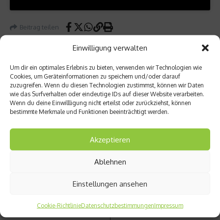
Beitrag teilen
Einwilligung verwalten
Um dir ein optimales Erlebnis zu bieten, verwenden wir Technologien wie
Cookies, um Geräteinformationen zu speichern und/oder darauf
vorheriger Beitrag
Nächster Beitrag
zuzugreifen. Wenn du diesen Technologien zustimmst, können wir Daten
wie das Surfverhalten oder eindeutige IDs auf dieser Website verarbeiten.
Saison
O’Hara
Wenn du deine Einwillligung nicht erteilst oder zurückziehst, können
rückbli
erzielt
bestimmte Merkmale und Funktionen beeinträchtigt werden.
ck
Top-
Dallas
Wertu
Maveri
ng bei
Akzeptieren
cks:
den
Vom
Vorläu
Ablehnen
Schatt
fen
en ins
der ICF
Einstellungen ansehen
Rampe
Freest
nlicht
yle
WM
Cookie-Richtlinie
Datenschutzbestimmungen
Impressum