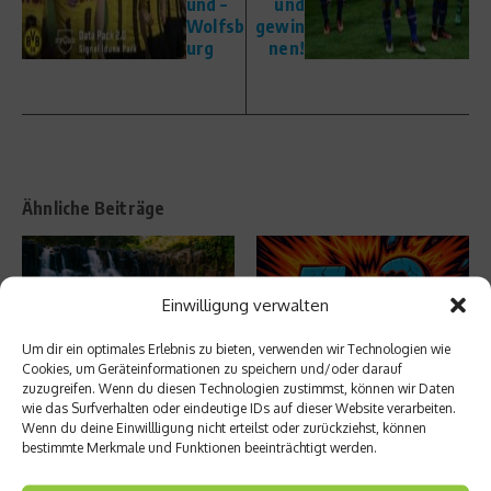
und –
und
Wolfsb
gewin
urg
nen!
Ähnliche Beiträge
Einwilligung verwalten
Um dir ein optimales Erlebnis zu bieten, verwenden wir Technologien wie
Cookies, um Geräteinformationen zu speichern und/oder darauf
zuzugreifen. Wenn du diesen Technologien zustimmst, können wir Daten
Beachcomber: Comeback des
Hamburger Verein will das längste
wie das Surfverhalten oder eindeutige IDs auf dieser Website verarbeiten.
Trailrunning-Events im Indischen
Handballspiel der Welt austrage
Wenn du deine Einwillligung nicht erteilst oder zurückziehst, können
Ozean
...
bestimmte Merkmale und Funktionen beeinträchtigt werden.
2. April 2026
27. März 2026