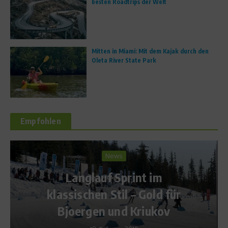
besten Roadtrips der Welt
Mitten in Miami: Mit dem Kajak durch den
Oleta River State Park
Empfohlen
News
Langlauf Sprint im
We
klassischen Stil – Gold für
Bjoergen und Kriukov