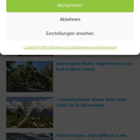
Akzeptieren
Aktuelles
Ablehnen
FS8 eröffnet erstes deutsches Studio in
Einstellungen ansehen
München
Cookie-Richtlinie
Datenschutzbestimmungen
Impressum
Unterwegs im Atlantic Ridge Preserve State
Park in Martin County
Trailrunning boomt: Warum immer mehr
Läufer die Straße verlassen
Porsche Escapes – Edler Bildband zu den