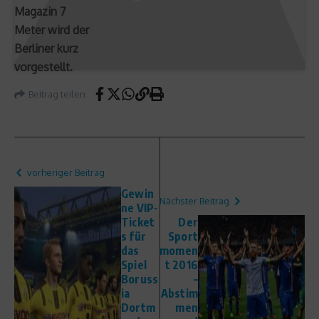
Magazin 7
Meter wird der
Berliner kurz
vorgestellt.
Beitrag teilen
vorheriger Beitrag
Gewin
Nächster Beitrag
ne VIP-
Ticket
Der
s für
Sport
das
momen
Spiel
t 2016
Boruss
–
ia
Abstim
Dortm
men