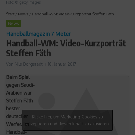
Foto: © getty images
Start
/
News
/
Handball-WM: Video-Kurzporträt Steffen Fäth
News
Handballmagazin 7 Meter
Handball-WM: Video-Kurzporträt
Steffen Fäth
Von
Nils Borgstedt
18. Januar 2017
Beim Spiel
gegen Saudi-
Arabien war
Steffen Fäth
bester
deutscher
Klicke hier, um Marketing-Cookies zu
Werfer. Im
akzeptieren und diesen Inhalt zu aktivieren
Handball-