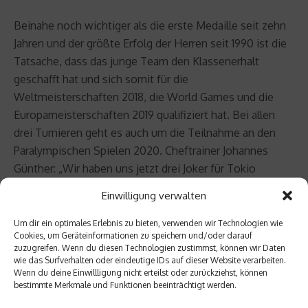
Beinahe noch wichtiger als die erste Medaille seit zehn
Jahren und der größte Erfolg der Herren seit 1990 ist die
Tatsache, dass das junge Team den Klassenerhalt
geschafft hat und sich somit für die
Weltmeisterschaften 2018, die World Games und die
Europameisterschaften 2019 qualifiziert hat. Bei allen
drei Turnieren geht es auch um die Teilnahme an den
Paralympischen Spielen 2020. Cheftrainer Johannes
Günther: „Wir haben uns jetzt drei Joker für Tokio
erspielt, haben alle unsere Ziele erreicht und sind auch
Einwilligung verwalten
nach EM-Silber weiter hungrig.“
Um dir ein optimales Erlebnis zu bieten, verwenden wir Technologien wie
Cookies, um Geräteinformationen zu speichern und/oder darauf
Zufriedenheit herrschte auch bei den deutschen Damen.
zuzugreifen. Wenn du diesen Technologien zustimmst, können wir Daten
Nach der knappen 2:5-Niederlage im Viertelfinale gegen
wie das Surfverhalten oder eindeutige IDs auf dieser Website verarbeiten.
Wenn du deine Einwillligung nicht erteilst oder zurückziehst, können
die späteren Europameisterinnen aus Russland
bestimmte Merkmale und Funktionen beeinträchtigt werden.
entschied Deutschland das wichtige Spiel um Platz