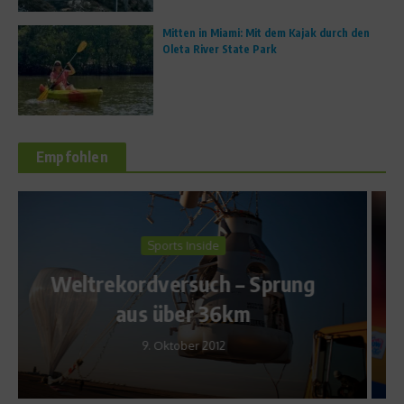
Mitten in Miami: Mit dem Kajak durch den
Oleta River State Park
Empfohlen
Sports Inside
Aller guten Dinge sind drei –
Eric Frenzels Kolumne
20. Januar 2014