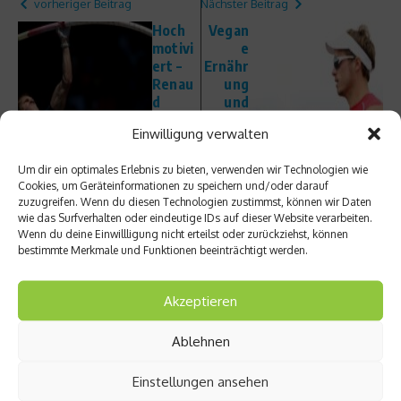
vorheriger Beitrag
Nächster Beitrag
Hoch
Vegan
motivi
e
ert –
Ernähr
Renau
ung
d
und
Laville
Leistu
Einwilligung verwalten
nie im
ngsspo
Intervi
rt – Ein
Um dir ein optimales Erlebnis zu bieten, verwenden wir Technologien wie
ew
Wider
Cookies, um Geräteinformationen zu speichern und/oder darauf
spruch
zuzugreifen. Wenn du diesen Technologien zustimmst, können wir Daten
?
wie das Surfverhalten oder eindeutige IDs auf dieser Website verarbeiten.
Wenn du deine Einwillligung nicht erteilst oder zurückziehst, können
bestimmte Merkmale und Funktionen beeinträchtigt werden.
Akzeptieren
Ähnliche Beiträge
Ablehnen
Einstellungen ansehen