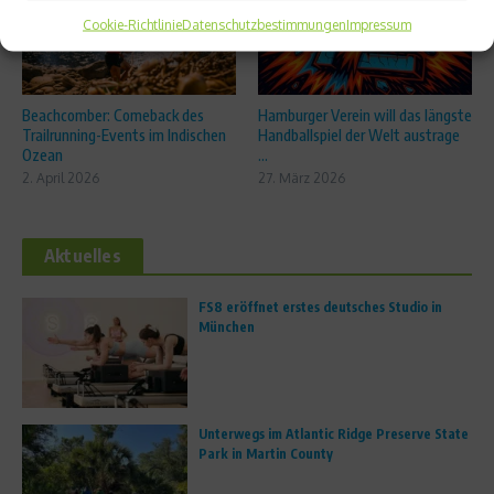
Cookie-Richtlinie
Datenschutzbestimmungen
Impressum
Beachcomber: Comeback des
Hamburger Verein will das längste
Trailrunning-Events im Indischen
Handballspiel der Welt austrage
Ozean
...
2. April 2026
27. März 2026
Aktuelles
FS8 eröffnet erstes deutsches Studio in
München
Unterwegs im Atlantic Ridge Preserve State
Park in Martin County