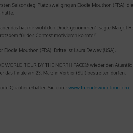
rsten Saisonsieg. Platz zwei ging an Elodie Mouthon (FRA), die 
 hatte.
t, aber das hat mir wohl den Druck genommen“, sagte Margot R
h trotzdem für den Contest motivieren konnte!“
 Elodie Mouthon (FRA). Dritte ist Laura Dewey (USA).
E WORLD TOUR BY THE NORTH FACE® wieder den Atlantik: Am
r das Finale am 23. März in Verbier (SUI) bestreiten dürfen.
rld Qualifier erhalten Sie unter
www.freerideworldtour.com
.