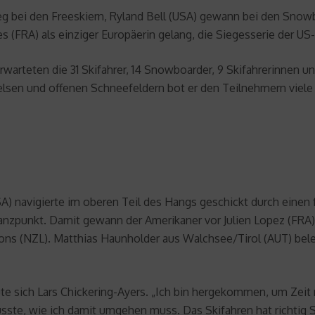
eg bei den Freeskiern, Ryland Bell (USA) gewann bei den Snowb
 (FRA) als einziger Europäerin gelang, die Siegesserie der US
arteten die 31 Skifahrer, 14 Snowboarder, 9 Skifahrerinnen
lsen und offenen Schneefeldern bot er den Teilnehmern viele O
A) navigierte im oberen Teil des Hangs geschickt durch einen 
anzpunkt. Damit gewann der Amerikaner vor Julien Lopez (FRA),
Lyons (NZL). Matthias Haunholder aus Walchsee/Tirol (AUT) bel
eute sich Lars Chickering-Ayers. „Ich bin hergekommen, um Zeit
sste, wie ich damit umgehen muss. Das Skifahren hat richtig