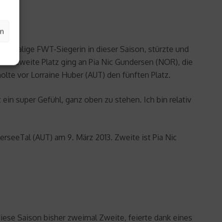
en
zweimalige FWT-Siegerin in dieser Saison, stürzte und
 Der zweite Platz ging an Pia Nic Gundersen (NOR), die
olte vor Lorraine Huber (AUT) den fünften Platz.
ein super Gefühl, ganz oben zu stehen. Ich bin relativ
rseeTal (AUT) am 9. März 2013. Zweite ist Pia Nic
ese Saison bisher zweimal Zweite, feierte dank eines