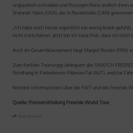
unglaublich schnellen und flüssigen Runs endlich ihren e
Shannan Yates (USA), die in Revelstoke (CAN) gewonnen
„Ich habe mich heute eigentlich ein wenig krank gefühl
nicht mitzufahren. Jetzt bin ich total froh, dass ich mic
Auch im Gesamtklassement liegt Margot Rozies (FRA) vor
Zum fünften Tourstopp überquert die SWATCH FREERID
Nordhang in Fieberbrunn-PillerseeTal (AUT), welche Fahre
Weitere Informationen über die FWT und die Freeride Wo
Quelle: Pressemitteilung Freeride World Tour
Beitrag teilen