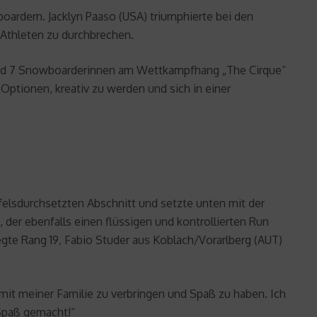
oardern. Jacklyn Paaso (USA) triumphierte bei den
-Athleten zu durchbrechen.
 und 7 Snowboarderinnen am Wettkampfhang „The Cirque“
ptionen, kreativ zu werden und sich in einer
felsdurchsetzten Abschnitt und setzte unten mit der
 der ebenfalls einen flüssigen und kontrollierten Run
egte Rang 19, Fabio Studer aus Koblach/Vorarlberg (AUT)
 mit meiner Familie zu verbringen und Spaß zu haben. Ich
 Spaß gemacht!“