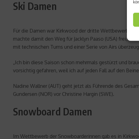
kön
Ski Damen
Für die Damen war Kirkwood der dritte Wettbewerb der To
machte damit den Weg für Jacklyn Paaso (USA) frei, die 
mit technischen Turns und einer Serie von Airs überzeug
„Ich bin diese Saison schon mehrmals gestürzt und brauch
vorsichtig gefahren, weil ich auf jeden Fall auf den Bei
Nadine Wallner (AUT) geht jetzt als Führende des Gesam
Gundersen (NOR) vor Christine Hargin (SWE).
Snowboard Damen
Im Wettbewerb der Snowboarderinnen gab es in Kirkwood