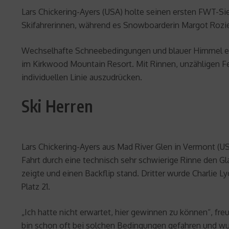
Lars Chickering-Ayers (USA) holte seinen ersten FWT-Si
Skifahrerinnen, während es Snowboarderin Margot Rozies
Wechselhafte Schneebedingungen und blauer Himmel erw
im Kirkwood Mountain Resort. Mit Rinnen, unzähligen Fe
individuellen Linie auszudrücken.
Ski Herren
Lars Chickering-Ayers aus Mad River Glen in Vermont (US
Fahrt durch eine technisch sehr schwierige Rinne den Gl
zeigte und einen Backflip stand. Dritter wurde Charlie 
Platz 21.
„Ich hatte nicht erwartet, hier gewinnen zu können“, fr
bin schon oft bei solchen Bedingungen gefahren und wu