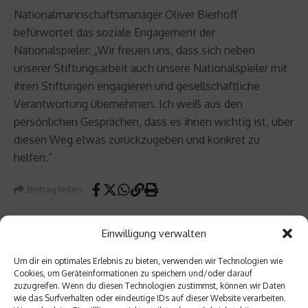
Nationalmannschaftsmanager Oliver Bierhoff
befürwortet das soziale Engagement der
Nationalspieler: „Wir freuen uns, dass sich neben
unserer Stiftungsarbeit auch unsere Nationalspieler mit
ihren Stiftungen engagieren und gesellschaftliche
Verantwortung übernehmen. Ich weiß aus den
persönlichen Gesprächen, dass es ihnen wichtig ist, über
diesen Weg etwas zurückzugeben und konkret zu
helfen.“
Beitrag teilen
Einwilligung verwalten
Um dir ein optimales Erlebnis zu bieten, verwenden wir Technologien wie
vorheriger Beitrag
Cookies, um Geräteinformationen zu speichern und/oder darauf
Eishoc
zuzugreifen. Wenn du diesen Technologien zustimmst, können wir Daten
wie das Surfverhalten oder eindeutige IDs auf dieser Website verarbeiten.
key-
Nächster Beitrag