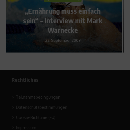
Richtig trainieren
h
Aller Anfang ist schwer – Die
k
häufigsten Fehler auf Skiern
18. März 2014
Rechtliches
Teilnahmebedingungen
Datenschutzbestimmungen
Cookie-Richtlinie (EU)
Impressum