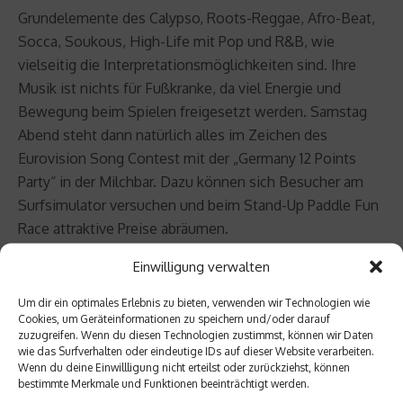
Grundelemente des Calypso, Roots-Reggae, Afro-Beat,
Socca, Soukous, High-Life mit Pop und R&B, wie
vielseitig die Interpretationsmöglichkeiten sind. Ihre
Musik ist nichts für Fußkranke, da viel Energie und
Bewegung beim Spielen freigesetzt werden. Samstag
Abend steht dann natürlich alles im Zeichen des
Eurovision Song Contest mit der „Germany 12 Points
Party“ in der Milchbar. Dazu können sich Besucher am
Surfsimulator versuchen und beim Stand-Up Paddle Fun
Race attraktive Preise abräumen.
Einwilligung verwalten
Weiterer Tourstopp der Kitesurf-Trophy presented by
Philips | O’Neill wird das Nordseebad Büsum vom
Um dir ein optimales Erlebnis zu bieten, verwenden wir Technologien wie
2.-5.Juni 2011 sein, bevor dann vom 12.-14. August die
Cookies, um Geräteinformationen zu speichern und/oder darauf
zuzugreifen. Wenn du diesen Technologien zustimmst, können wir Daten
Deutsche Meisterschaft in allen Klassen auf Fehmarn
wie das Surfverhalten oder eindeutige IDs auf dieser Website verarbeiten.
entschieden wird.
Wenn du deine Einwillligung nicht erteilst oder zurückziehst, können
bestimmte Merkmale und Funktionen beeinträchtigt werden.