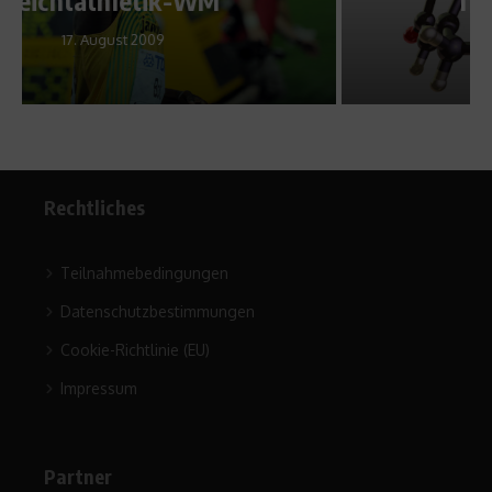
2. Juli 2010
Rechtliches
Teilnahmebedingungen
Datenschutzbestimmungen
Cookie-Richtlinie (EU)
Impressum
Partner