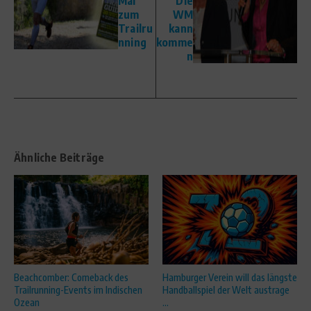
Mal
Die
zum
WM
Trailru
kann
nning
komme
n
Ähnliche Beiträge
Beachcomber: Comeback des
Hamburger Verein will das längste
Trailrunning-Events im Indischen
Handballspiel der Welt austrage
Ozean
...