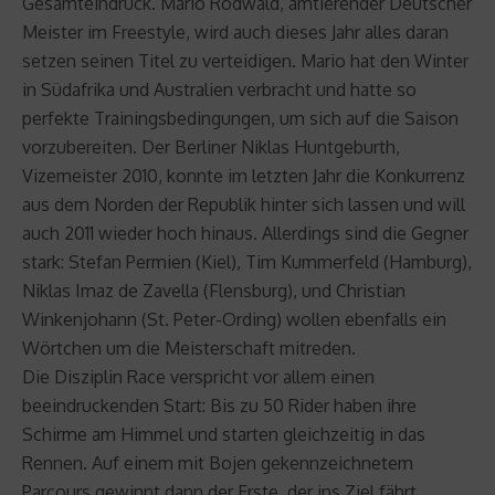
Gesamteindruck. Mario Rodwald, amtierender Deutscher
Meister im Freestyle, wird auch dieses Jahr alles daran
setzen seinen Titel zu verteidigen. Mario hat den Winter
in Südafrika und Australien verbracht und hatte so
perfekte Trainingsbedingungen, um sich auf die Saison
vorzubereiten. Der Berliner Niklas Huntgeburth,
Vizemeister 2010, konnte im letzten Jahr die Konkurrenz
aus dem Norden der Republik hinter sich lassen und will
auch 2011 wieder hoch hinaus. Allerdings sind die Gegner
stark: Stefan Permien (Kiel), Tim Kummerfeld (Hamburg),
Niklas Imaz de Zavella (Flensburg), und Christian
Winkenjohann (St. Peter-Ording) wollen ebenfalls ein
Wörtchen um die Meisterschaft mitreden.
Die Disziplin Race verspricht vor allem einen
beeindruckenden Start: Bis zu 50 Rider haben ihre
Schirme am Himmel und starten gleichzeitig in das
Rennen. Auf einem mit Bojen gekennzeichnetem
Parcours gewinnt dann der Erste, der ins Ziel fährt.