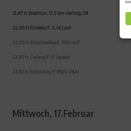
kön
21.45 h: Biathlon, 12,5 km Verfolg./M
22.00 h: Rodeln/F, 3./4.Lauf
22.00 h: Eisschnelllauf, 500 m/F
23.00 h: Curling/F (5 Spiele)
23.30 h: Eishockey/F (RUS-USA)
Mittwoch, 17.Februar