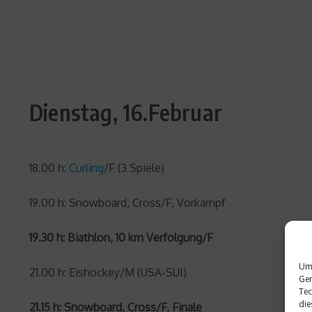
Dienstag, 16.Februar
18.00 h:
Curling
/F (3 Spiele)
19.00 h: Snowboard, Cross/F, Vorkampf
19.30 h: Biathlon, 10 km Verfolgung/F
Um 
21.00 h: Eishockey/M (USA-SUI)
Ger
Tec
die
21.15 h: Snowboard, Cross/F, Finale