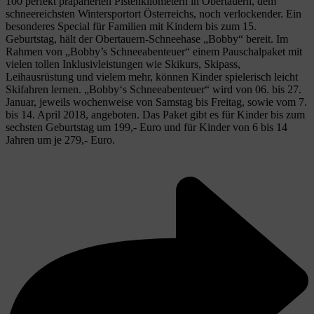
100 perfekt präparierten Pistenkilometern in Obertauern, dem
schneereichsten Wintersportort Österreichs, noch verlockender. Ein
besonderes Special für Familien mit Kindern bis zum 15.
Geburtstag, hält der Obertauern-Schneehase „Bobby“ bereit. Im
Rahmen von „Bobby’s Schneeabenteuer“ einem Pauschalpaket mit
vielen tollen Inklusivleistungen wie Skikurs, Skipass,
Leihausrüstung und vielem mehr, können Kinder spielerisch leicht
Skifahren lernen. „Bobby‘s Schneeabenteuer“ wird von 06. bis 27.
Januar, jeweils wochenweise von Samstag bis Freitag, sowie vom 7.
bis 14. April 2018, angeboten. Das Paket gibt es für Kinder bis zum
sechsten Geburtstag um 199,- Euro und für Kinder von 6 bis 14
Jahren um je 279,- Euro.