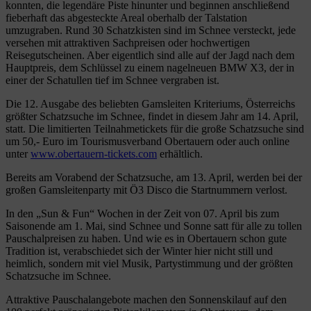
konnten, die legendäre Piste hinunter und beginnen anschließend
fieberhaft das abgesteckte Areal oberhalb der Talstation
umzugraben. Rund 30 Schatzkisten sind im Schnee versteckt, jede
versehen mit attraktiven Sachpreisen oder hochwertigen
Reisegutscheinen. Aber eigentlich sind alle auf der Jagd nach dem
Hauptpreis, dem Schlüssel zu einem nagelneuen BMW X3, der in
einer der Schatullen tief im Schnee vergraben ist.
Die 12. Ausgabe des beliebten Gamsleiten Kriteriums, Österreichs
größter Schatzsuche im Schnee, findet in diesem Jahr am 14. April,
statt. Die limitierten Teilnahmetickets für die große Schatzsuche sind
um 50,- Euro im Tourismusverband Obertauern oder auch online
unter
www.obertauern-tickets.com
erhältlich.
Bereits am Vorabend der Schatzsuche, am 13. April, werden bei der
großen Gamsleitenparty mit Ö3 Disco die Startnummern verlost.
In den „Sun & Fun“ Wochen in der Zeit von 07. April bis zum
Saisonende am 1. Mai, sind Schnee und Sonne satt für alle zu tollen
Pauschalpreisen zu haben. Und wie es in Obertauern schon gute
Tradition ist, verabschiedet sich der Winter hier nicht still und
heimlich, sondern mit viel Musik, Partystimmung und der größten
Schatzsuche im Schnee.
Attraktive Pauschalangebote machen den Sonnenskilauf auf den