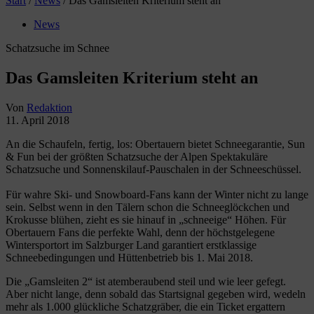
Start
/
News
/
Das Gamsleiten Kriterium steht an
News
Schatzsuche im Schnee
Das Gamsleiten Kriterium steht an
Von
Redaktion
11. April 2018
An die Schaufeln, fertig, los: Obertauern bietet Schneegarantie, Sun
& Fun bei der größten Schatzsuche der Alpen Spektakuläre
Schatzsuche und Sonnenskilauf-Pauschalen in der Schneeschüssel.
Für wahre Ski- und Snowboard-Fans kann der Winter nicht zu lange
sein. Selbst wenn in den Tälern schon die Schneeglöckchen und
Krokusse blühen, zieht es sie hinauf in „schneeige“ Höhen. Für
Obertauern Fans die perfekte Wahl, denn der höchstgelegene
Wintersportort im Salzburger Land garantiert erstklassige
Schneebedingungen und Hüttenbetrieb bis 1. Mai 2018.
Die „Gamsleiten 2“ ist atemberaubend steil und wie leer gefegt.
Aber nicht lange, denn sobald das Startsignal gegeben wird, wedeln
mehr als 1.000 glückliche Schatzgräber, die ein Ticket ergattern