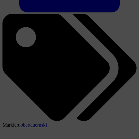
Markiert:
obertauern
ski