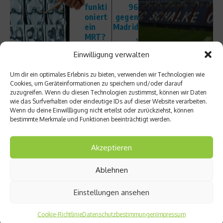
funkti
96
oniert
gegen
ein
Madrid
MRT?
,
Schalk
Einwilligung verwalten
e
gegen
Um dir ein optimales Erlebnis zu bieten, verwenden wir Technologien wie
Bilbao
Cookies, um Geräteinformationen zu speichern und/oder darauf
zuzugreifen. Wenn du diesen Technologien zustimmst, können wir Daten
wie das Surfverhalten oder eindeutige IDs auf dieser Website verarbeiten.
Wenn du deine Einwillligung nicht erteilst oder zurückziehst, können
bestimmte Merkmale und Funktionen beeinträchtigt werden.
Akzeptieren
Ähnliche Beiträge
Ablehnen
Einstellungen ansehen
Cookie-Richtlinie
Datenschutzbestimmungen
Impressum