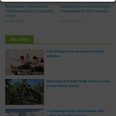
Beachcomber: Comeback des
Hamburger Verein will das längste
Trailrunning-Events im Indischen
Handballspiel der Welt austrage
Ozean
...
2. April 2026
27. März 2026
Aktuelles
FS8 eröffnet erstes deutsches Studio in
München
Unterwegs im Atlantic Ridge Preserve State
Park in Martin County
Trailrunning boomt: Warum immer mehr
Läufer die Straße verlassen