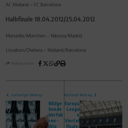
AC Mailand – FC Barcelona
Halbfinale 18.04.2012/25.04.2012
Marseille/München – Nikosia/Madrid
Lissabon/Chelsea – Mailand/Barcelona
Beitrag teilen
vorheriger Beitrag
Nächster Beitrag
Bildge
Europa
bende
Leagu
Verfah
e
ren –
Viertel
Wie
finale: