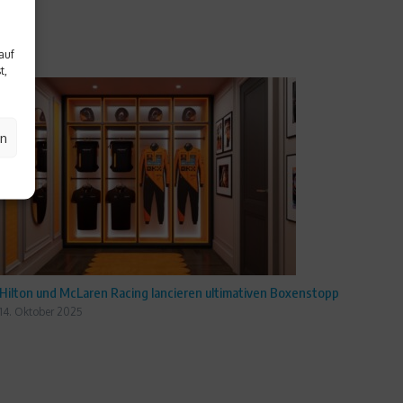
auf
t,
en
Hilton und McLaren Racing lancieren ultimativen Boxenstopp
14. Oktober 2025