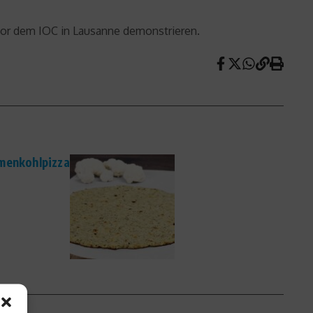
 vor dem IOC in Lausanne demonstrieren.
umenkohlpizza