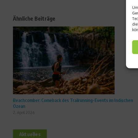
Um 
Ger
Ähnliche Beiträge
Tec
die
kön
Beachcomber: Comeback des Trailrunning-Events im Indischen
Ozean
2. April 2026
Aktuelles