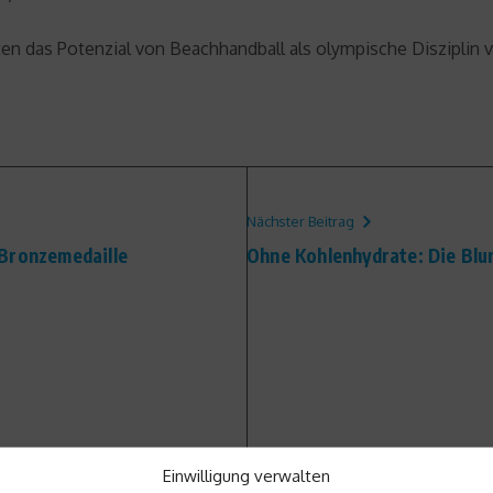
ften das Potenzial von Beachhandball als olympische Disziplin
Nächster Beitrag
 Bronzemedaille
Ohne Kohlenhydrate: Die Bl
Einwilligung verwalten