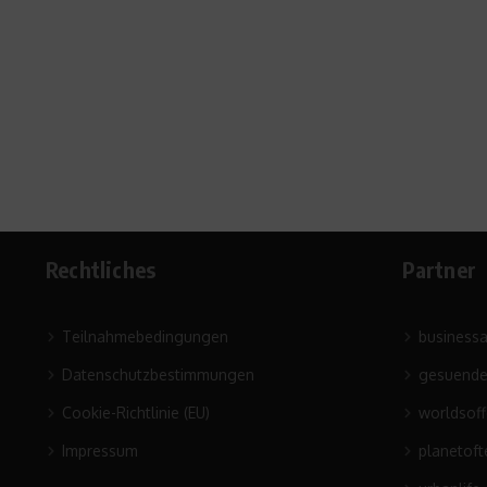
19. Februar 2010
Rechtliches
Partner
Teilnahmebedingungen
business
Datenschutzbestimmungen
gesuende
Cookie-Richtlinie (EU)
worldsof
Impressum
planetoft