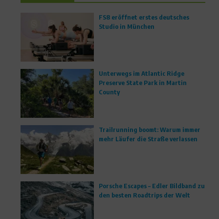
FS8 eröffnet erstes deutsches
Studio in München
Unterwegs im Atlantic Ridge
Preserve State Park in Martin
County
Trailrunning boomt: Warum immer
mehr Läufer die Straße verlassen
Porsche Escapes – Edler Bildband zu
den besten Roadtrips der Welt