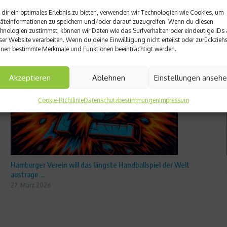
dir ein optimales Erlebnis zu bieten, verwenden wir Technologien wie Cookies, um
äteinformationen zu speichern und/oder darauf zuzugreifen. Wenn du diesen
hnologien zustimmst, können wir Daten wie das Surfverhalten oder eindeutige IDs 
ser Website verarbeiten. Wenn du deine Einwillligung nicht erteilst oder zurückziehs
nen bestimmte Merkmale und Funktionen beeinträchtigt werden.
Akzeptieren
Ablehnen
Einstellungen anseh
Cookie-Richtlinie
Datenschutzbestimmungen
Impressum
Hamburger Verein will das längste Handballspiel der Welt
austrage ...
27. März 2026