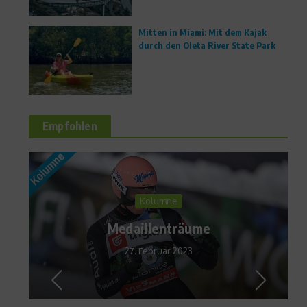
Mitten in Miami: Mit dem Kajak
durch den Oleta River State Park
Empfohlen
News
Emil Hegle Svendsen holt
sich Gold im Herren-Einzel
über 20km