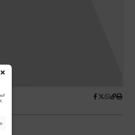
auf
t,
en