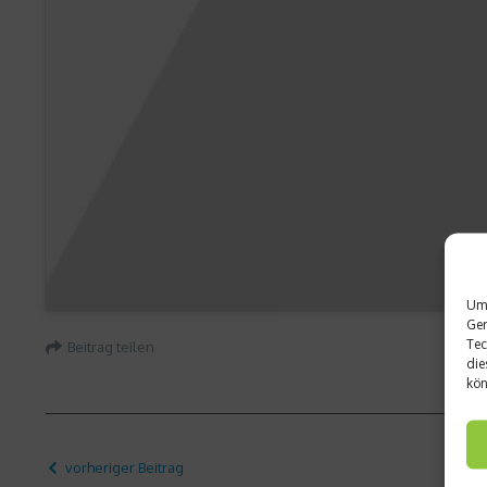
Um 
Ger
Tec
Beitrag teilen
die
kön
vorheriger Beitrag