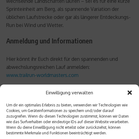
wechselnde Landschaften laufen – sei es für eine kurze
Sprinteinheit am Berg, als spannende Variation der
üblichen Laufstrecke oder gar als längerer Entdeckungs-
Run bei Wind und Wetter.
Anmeldung und Informationen
Hier könnt ihr Euch direkt für den spannenden und
abwechslungsreichen Lauf anmelden:
www.trailrun-worldmasters.com
Dort findet Ihr auch alle weiteren Informationen zum
Einwilligung verwalten
WINDSTOPPER® Trailrun Worldmasters 2009.
Um dir ein optimales Erlebnis zu bieten, verwenden wir Technologien wie
Cookies, um Geräteinformationen zu speichern und/oder darauf
Auf der nächsten Seite erwartet Euch schon mal der
zuzugreifen. Wenn du diesen Technologien zustimmst, können wir Daten
Zeitplan der drei Wettkampftage
in Dortmund.
wie das Surfverhalten oder eindeutige IDs auf dieser Website verarbeiten.
Wenn du deine Einwillligung nicht erteilst oder zurückziehst, können
bestimmte Merkmale und Funktionen beeinträchtigt werden.
Derk Hoberg