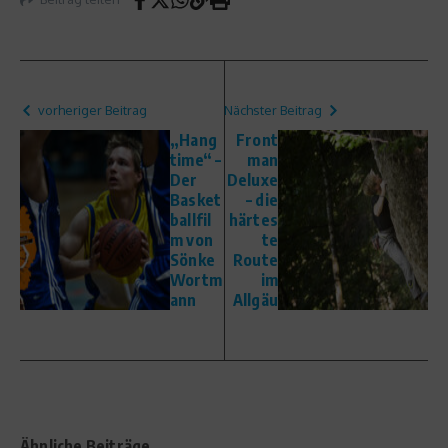
vorheriger Beitrag
Nächster Beitrag
„Hang
Front
time“ –
man
Der
Deluxe
Basket
– die
ballfil
härtes
m von
te
Sönke
Route
Wortm
im
ann
Allgäu
Ähnliche Beiträge