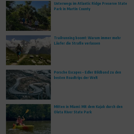
Unterwegs im Atlantic Ridge Preserve State
Park in Martin County
Trailrunning boomt: Warum immer mehr
Läufer die Straße verlassen
Porsche Escapes – Edler Bildband zu den
besten Roadtrips der Welt
Mitten in Miami: Mit dem Kajak durch den
Oleta River State Park