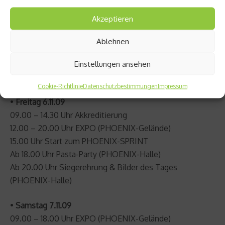
Akzeptieren
Ablehnen
•
Donnerstag 5.11.09
Einstellungen ansehen
16.00 – 20.00 Uhr Akkreditierung
Cookie-Richtlinie
Datenschutzbestimmungen
Impressum
•
Freitag 6.11.09
09.00 – 14.30 Uhr Akkreditierung
12.00 – 20.00 Uhr EXPO (PHOENIX-Gelände)
15.00 Uhr Start zum PHOENIX-SPRINT
Ab 18.00 Uhr Pasta-Party (PHOENIX-Halle)
Ab 20.00 Uhr Siegerehrung & Bilder des Tages
(PHOENIX-Halle)
•
Samstag 7.11.09
09.00 – 18.00 Uhr EXPO (PHOENIX-Gelände)