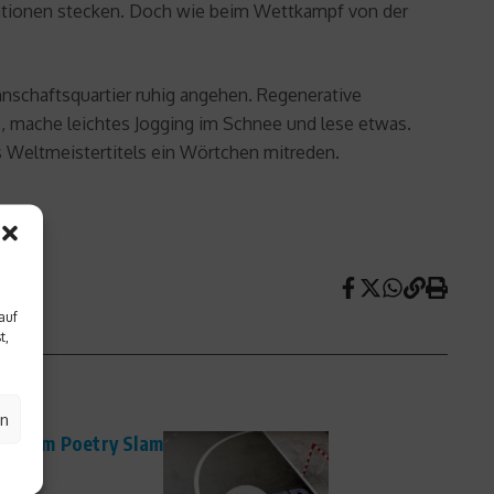
Nationen stecken. Doch wie beim Wettkampf von der
nschaftsquartier ruhig angehen. Regenerative
e
, mache leichtes Jogging im Schnee und lese etwas.
Weltmeistertitels ein Wörtchen mitreden.
auf
t,
en
n beim Poetry Slam