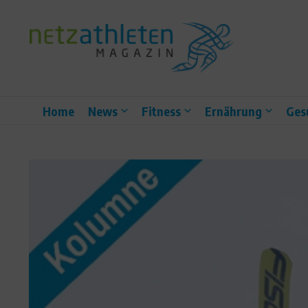
Zum Inhalt springen
Home
News
Fitness
Ernährung
Ges