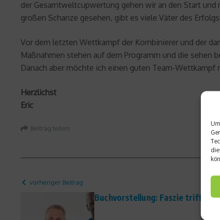
der Gesamtweltcupwertung gehen wir an den Start und m
großen Schanze gesehen, gibt es viele Väter des Erfolg
Vor dem letzten Wettkampf der Kombinierer und der dam
Maßnahmen stehen auf dem Programm und die sehen bei
Danach aber möchte ich einen guten Team-Wettkampf mi
Herzlichst
Eric
Um 
Beitrag teilen
Ger
Tec
die
kön
vorheriger Beitrag
Buchvorstellung: Faszie trifft Mu