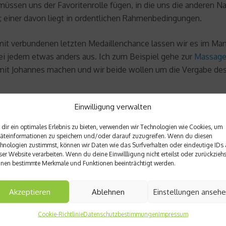
üssen uns der Favoritenrolle fügen, in die uns die anderen 
s; einer davon liegt in ordentlichen Rahmenbedingungen.
it verbundenen letzten Medaillenchance lassen wir es im Man
 jedem etwas anders aus. Ich zum Beispiel gehe zur
Massag
t Johannes machen und wir beide wollen um die Vergabe des 
Einwilligung verwalten
dir ein optimales Erlebnis zu bieten, verwenden wir Technologien wie Cookies, um
äteinformationen zu speichern und/oder darauf zuzugreifen. Wenn du diesen
hnologien zustimmst, können wir Daten wie das Surfverhalten oder eindeutige IDs 
ser Website verarbeiten. Wenn du deine Einwillligung nicht erteilst oder zurückziehs
nen bestimmte Merkmale und Funktionen beeinträchtigt werden.
Nächster Beitrag
Akzeptieren
Ablehnen
Einstellungen anseh
skel
7Meter – das Handballmagazi
Cookie-Richtlinie
Datenschutzbestimmungen
Impressum