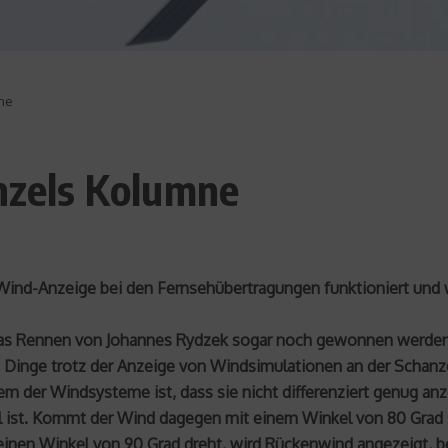
mne
enzels Kolumne
ie Wind-Anzeige bei den Fernsehübertragungen funktioniert un
das Rennen von Johannes Rydzek sogar noch gewonnen werden k
 Dinge trotz der Anzeige von Windsimulationen an der Schanze
em der Windsysteme ist, dass sie nicht differenziert genug an
al ist. Kommt der Wind dagegen mit einem Winkel von 80 Grad s
einen Winkel von 90 Grad dreht, wird Rückenwind angezeigt,