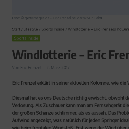
Foto: © gettyimages.de -- Eric Frenzel bei der WM in Lahti
Start
/
Lifestyle
/
Sports Inside
/
Windlotterie – Eric Frenzels Kolu
Sports Inside
Windlotterie – Eric Fr
Von
Eric Frenzel
2. März 2017
Eric Frenzel erklärt in seiner aktuellen Kolumne, wie d
Diesmal hat es uns Deutsche richtig erwischt, obwohl 
Verlosung. Als Zuschauer kann man am Fernsehgerät die
der großen Schanze schlimmer, als es aussah. Das Probl
Aufwind angezeigt, was natürlich für jeden Springer ide
wie beim frontalen Windstoß. Erst wenn der Wind über 