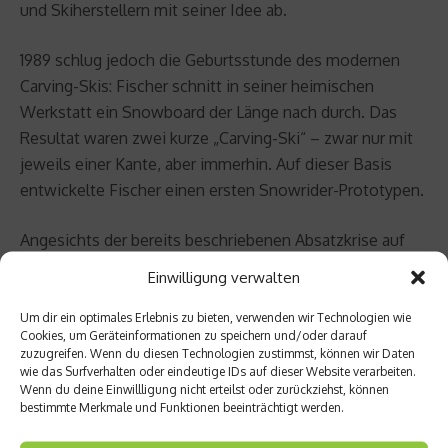
und Skiherstellern mit seiner Idee ab.
1989 schlug jedoch die Geburtsstunde des modernen
Carving-Skis: Fischer schnitt in seiner heimischen
Werkstatt ein Snowboard der Länge nach durch. Das
Resultat waren zwei kurze „Carving-Ski“ – zwar nur mit
jeweils einer Kante, aber immerhin. Auf dieser Basis
entwickelte Fischer einen ersten Snowrider-Prototypen.
Angesichts der bereits beschriebenen Absatzkrise auf
dem Skimarkt besann sich schließlich auch der erste
Einwilligung verwalten
Skihersteller, VR-Ski, eines Besseren und nahm Fischers
Idee mit etwas Verzögerung dankend auf. 1991 brachte
Um dir ein optimales Erlebnis zu bieten, verwenden wir Technologien wie
Cookies, um Geräteinformationen zu speichern und/oder darauf
das österreichische Unternehmen mit dem „Ergo“
zuzugreifen. Wenn du diesen Technologien zustimmst, können wir Daten
schließlich den ersten massenkompatiblen Carving-Ski
wie das Surfverhalten oder eindeutige IDs auf dieser Website verarbeiten.
Wenn du deine Einwillligung nicht erteilst oder zurückziehst, können
auf den Markt. Bald darauf zogen die anderen Hersteller
bestimmte Merkmale und Funktionen beeinträchtigt werden.
nach.