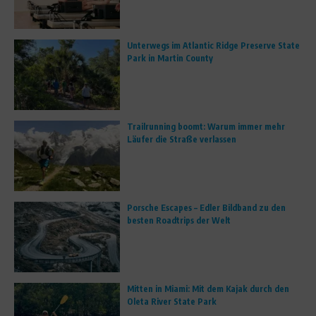
Unterwegs im Atlantic Ridge Preserve State
Park in Martin County
Trailrunning boomt: Warum immer mehr
Läufer die Straße verlassen
Porsche Escapes – Edler Bildband zu den
besten Roadtrips der Welt
Mitten in Miami: Mit dem Kajak durch den
Oleta River State Park