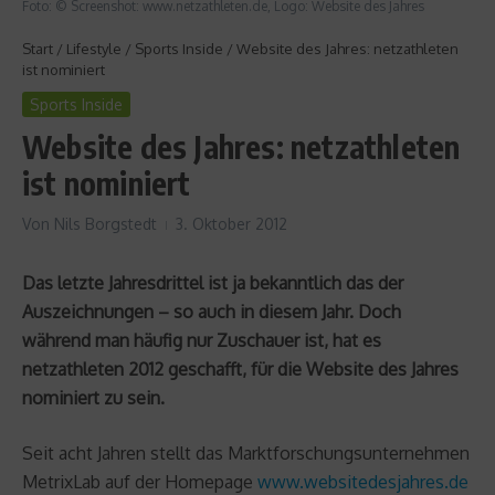
Foto: © Screenshot: www.netzathleten.de, Logo: Website des Jahres
Start
/
Lifestyle
/
Sports Inside
/
Website des Jahres: netzathleten
ist nominiert
Sports Inside
Website des Jahres: netzathleten
ist nominiert
Von
Nils Borgstedt
3. Oktober 2012
Das letzte Jahresdrittel ist ja bekanntlich das der
Auszeichnungen – so auch in diesem Jahr. Doch
während man häufig nur Zuschauer ist, hat es
netzathleten 2012 geschafft, für die Website des Jahres
nominiert zu sein.
Seit acht Jahren stellt das Marktforschungsunternehmen
MetrixLab auf der Homepage
www.websitedesjahres.de