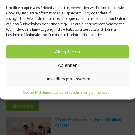
Um dir ein optimales Erlebnis zu bieten, verwenden wir Technologien wie
Cookies, um Geräteinformationen zu speichern und/oder darauf
Ähnliche Beiträge
zuzugreifen. Wenn du diesen Technologien zustimmst, können wir Daten
wie das Surfverhalten oder eindeutige IDs auf dieser Website verarbeiten.
Wenn du deine Einwillligung nicht erteilst oder zurückziehst, können
bestimmte Merkmale und Funktionen beeinträchtigt werden.
Akzeptieren
Ablehnen
„Handball hat in den USA
Morgens Goethe, mittags
langfristig kein Potenzial“
Olympia, nachmittags Fußball,
abends Koal ...
Einstellungen ansehen
16. Februar 2026
11. Februar 2026
Cookie-Richtlinie
Datenschutzbestimmungen
Impressum
Aktuelles
FS8 eröffnet erstes deutsches Studio in
München