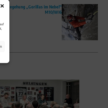
: Erstbegehung „Gorillas im Nebel“
M10/WI6
auf
t,
en