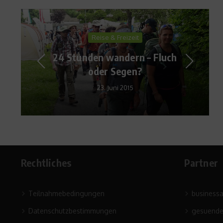
Ratgeber Ernährung
Sacha Inchi – fruchtiger
Omega-3-Lieferant
23. Januar 2013
Rechtliches
Partner
Teilnahmebedingungen
business
Datenschutzbestimmungen
gesuende