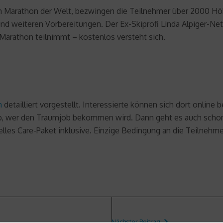
 Marathon der Welt, bezwingen die Teilnehmer über 2000 Höh
d weiteren Vorbereitungen. Der Ex-Skiprofi Linda Alpiger-Ne
Marathon teilnimmt – kostenlos versteht sich.
h
detailliert vorgestellt. Interessierte können sich dort online
wer den Traumjob bekommen wird. Dann geht es auch schon l
elles Care-Paket inklusive. Einzige Bedingung an die Teilnehm
Nächster Beitrag