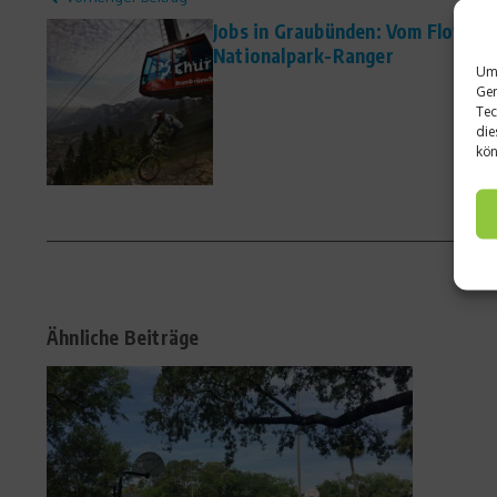
Jobs in Graubünden: Vom Flowtra
Nationalpark-Ranger
Um 
Ger
Tec
die
kön
Ähnliche Beiträge