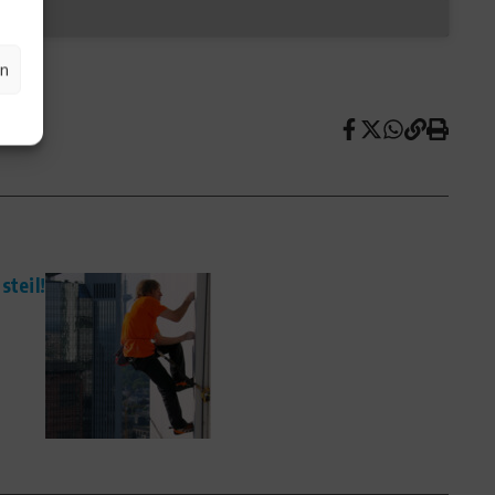
en
steil!