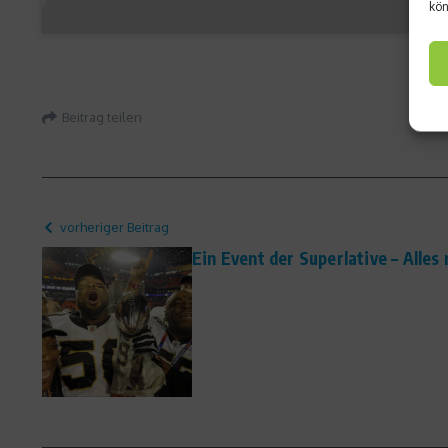
kön
Beitrag teilen
vorheriger Beitrag
Ein Event der Superlative – Alle