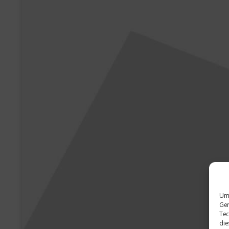
Um 
Ger
Tec
die