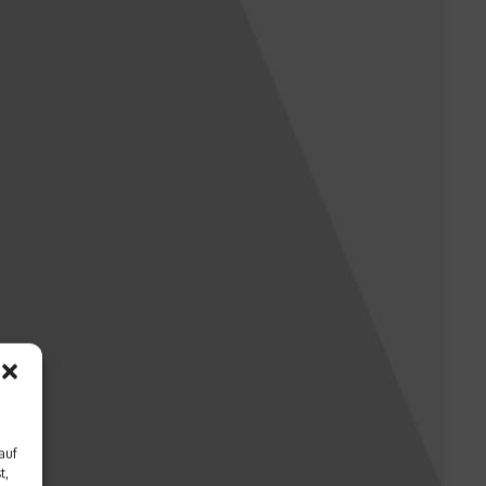
auf
t,