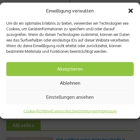
Einwilligung verwalten
Um dir ein optimales Erlebnis zu bieten, verwenden wir Technologien wie
Cookies, um Geräteinformationen zu speichern und/oder darauf
Ähnliche Beiträge
zuzugreifen. Wenn du diesen Technologien zustimmst, können wir Daten
wie das Surfverhalten oder eindeutige IDs auf dieser Website verarbeiten.
Wenn du deine Einwillligung nicht erteilst oder zurückziehst, können
bestimmte Merkmale und Funktionen beeinträchtigt werden.
Akzeptieren
Ablehnen
„Handball hat in den USA
Morgens Goethe, mittags
langfristig kein Potenzial“
Olympia, nachmittags Fußball,
Einstellungen ansehen
abends Koal ...
16. Februar 2026
11. Februar 2026
Cookie-Richtlinie
Datenschutzbestimmungen
Impressum
Aktuelles
FS8 eröffnet erstes deutsches Studio in