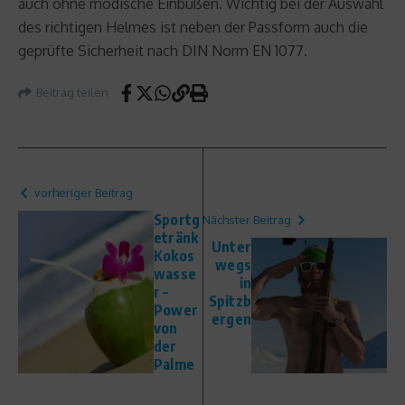
auch ohne modische Einbußen. Wichtig bei der Auswahl
des richtigen Helmes ist neben der Passform auch die
geprüfte Sicherheit nach DIN Norm EN 1077.
Beitrag teilen
vorheriger Beitrag
Sportg
Nächster Beitrag
etränk
Unter
Kokos
wegs
wasse
in
r –
Spitzb
Power
ergen
von
der
Palme