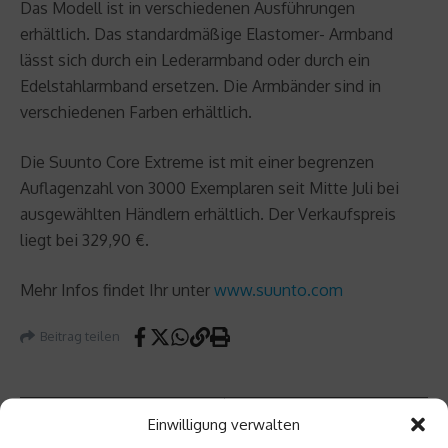
Das Modell ist in verschiedenen Ausführungen
erhältlich. Das standardmäßige Elastomer- Armband
lässt sich durch ein Lederarmband oder durch ein
Edelstahlarmband ersetzen. Die Armbänder sind in
verschiedenen Farben erhältlich.
Die Suunto Core Extreme ist mit einer begrenzen
Auflagenzahl von 3000 Exemplaren seit Mitte Juli bei
ausgewählten Händlern erhältlich. Der Verkaufspreis
liegt bei 329,90 €.
Mehr Infos findet Ihr unter
www.suunto.com
Beitrag teilen
Einwilligung verwalten
vorheriger Beitrag
Nächster Beitrag