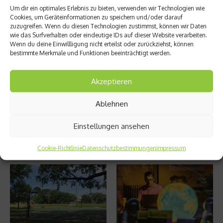
Um dir ein optimales Erlebnis zu bieten, verwenden wir Technologien wie
Aerobi
Unruhi
Cookies, um Geräteinformationen zu speichern und/oder darauf
c mit
ge
zuzugreifen. Wenn du diesen Technologien zustimmst, können wir Daten
Kick –
Beine
wie das Surfverhalten oder eindeutige IDs auf dieser Website verarbeiten.
Thairo
in der
Wenn du deine Einwillligung nicht erteilst oder zurückziehst, können
bestimmte Merkmale und Funktionen beeinträchtigt werden.
bic
Nacht
Akzeptieren
Ablehnen
Einstellungen ansehen
Cookie-Richtlinie
Datenschutzbestimmungen
Impressum
Ähnliche Beiträge