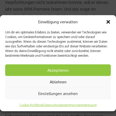
Verpflichtungen nicht teilnehmen konnte, will er dieses
Jahr seine WM-Premiere feiern. Und das sogar im
Aquatics Centre in London, Austragungsstätte der
Einwilligung verwalten
Paralympics 2012. Die Spiele habe er damals im
Livestream gesehen. „Eine tolle Halle. Es wird super,
Um dir ein optimales Erlebnis zu bieten, verwenden wir Technologien wie
dort Schwimmen zu dürfen“, schwärmt Taliso voller
Cookies, um Geräteinformationen zu speichern und/oder darauf
zuzugreifen. Wenn du diesen Technologien zustimmst, können wir Daten
Vorfreude. Über 100 Meter Brust hat er die Norm bereits
wie das Surfverhalten oder eindeutige IDs auf dieser Website verarbeiten.
deutlich unterboten und so setzt sich der EM-Bronze-
Wenn du deine Einwillligung nicht erteilst oder zurückziehst, können
bestimmte Merkmale und Funktionen beeinträchtigt werden.
Gewinner von 2018 eine Finalteilnahme als Ziel für
dieses große Event. Zur Vorbereitung geht es dafür
Mitte Juli auch noch einmal ins Trainingslager nach
Akzeptieren
Lanzarote, sodass er bei der WM möglichst in Topform
Ablehnen
ist.
Einstellungen ansehen
Auch kommendes Wochenende ist Taliso Engel wieder
im Einsatz – wieder in Berlin, diesmal bei den
Cookie-Richtlinie
Datenschutzbestimmungen
Impressum
Internationalen Deutschen Meisterschaften der Para