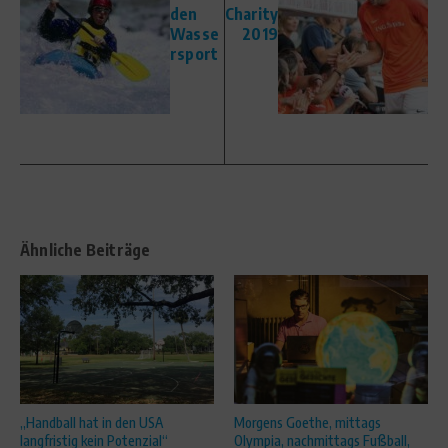
den
Charity
Wasse
2019
rsport
Ähnliche Beiträge
„Handball hat in den USA
Morgens Goethe, mittags
langfristig kein Potenzial“
Olympia, nachmittags Fußball,