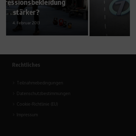
Bundesliga
2. November 2017
Rechtliches
Teilnahmebedingungen
Datenschutzbestimmungen
Cookie-Richtlinie (EU)
Impressum