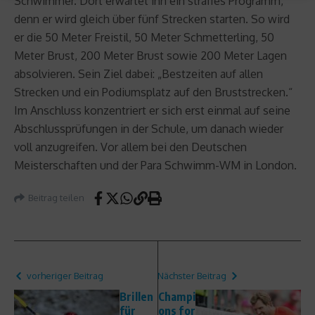
Schwimmer. Dort erwartet ihn ein straffes Programm,
denn er wird gleich über fünf Strecken starten. So wird
er die 50 Meter Freistil, 50 Meter Schmetterling, 50
Meter Brust, 200 Meter Brust sowie 200 Meter Lagen
absolvieren. Sein Ziel dabei: „Bestzeiten auf allen
Strecken und ein Podiumsplatz auf den Bruststrecken.“
Im Anschluss konzentriert er sich erst einmal auf seine
Abschlussprüfungen in der Schule, um danach wieder
voll anzugreifen. Vor allem bei den Deutschen
Meisterschaften und der Para Schwimm-WM in London.
Beitrag teilen
vorheriger Beitrag
Nächster Beitrag
Brillen
Champi
für
ons for