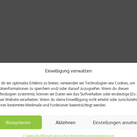
Einwilligung verwalten
dir ein optimales Erlebnis zu bieten, verwenden wir Technologien wie Cookies, um
äteinformationen zu speichern und/oder darauf zuzugreifen. Wenn du diesen
hnologien zustimmst, können wir Daten wie das Surfverhalten oder eindeutige IDs 
ser Website verarbeiten. Wenn du deine Einwillligung nicht erteilst oder zurückziehs
nen bestimmte Merkmale und Funktionen beeinträchtigt werden.
Akzeptieren
Ablehnen
Einstellungen anseh
Nächster Beitrag
„Blackpool war wie Wimble
Cookie-Richtlinie
Datenschutzbestimmungen
Impressum