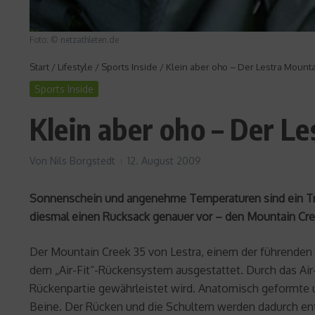
Foto: © netzathleten.de
Start
/
Lifestyle
/
Sports Inside
/
Klein aber oho – Der Lestra Mount
Sports Inside
Klein aber oho – Der L
Von
Nils Borgstedt
12. August 2009
Sonnenschein und angenehme Temperaturen sind ein Trau
diesmal einen Rucksack genauer vor – den Mountain Cre
Der Mountain Creek 35 von Lestra, einem der führenden 
dem „Air-Fit“-Rückensystem ausgestattet. Durch das Air
Rückenpartie gewährleistet wird. Anatomisch geformte u
Beine. Der Rücken und die Schultern werden dadurch ent