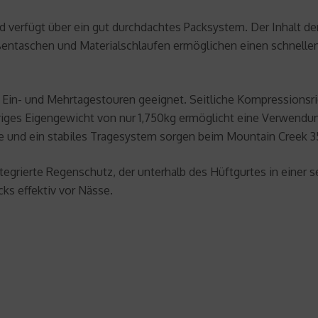
d verfügt über ein gut durchdachtes Packsystem. Der Inhalt d
ntaschen und Materialschlaufen ermöglichen einen schnellen 
ür Ein- und Mehrtagestouren geeignet. Seitliche Kompression
riges Eigengewicht von nur 1,750kg ermöglicht eine Verwendun
e und ein stabiles Tragesystem sorgen beim Mountain Creek 35 
tegrierte Regenschutz, der unterhalb des Hüftgurtes in einer s
ks effektiv vor Nässe.