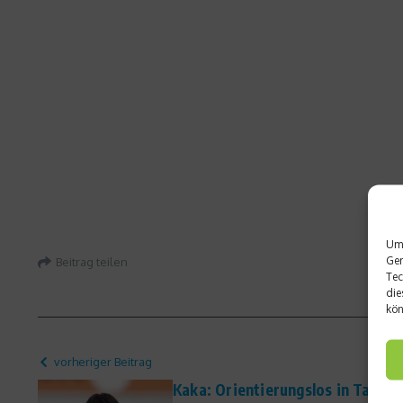
Um 
Ger
Beitrag teilen
Tec
die
kön
vorheriger Beitrag
Kaka: Orientierungslos in Tallinn