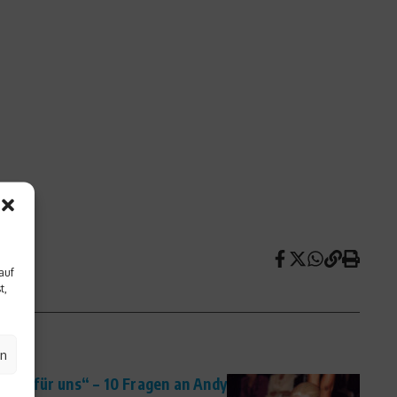
auf
t,
en
don für uns“ – 10 Fragen an Andy