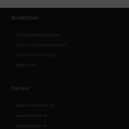
Rechtliches
Teilnahmebedingungen
Datenschutzbestimmungen
Cookie-Richtlinie (EU)
Impressum
Partner
businessandmore.de
gesuendernet.de
worldsoffood.de