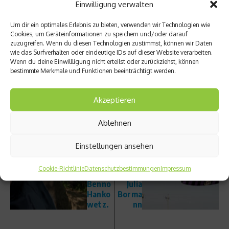
Einwilligung verwalten
Derk Hoberg
Um dir ein optimales Erlebnis zu bieten, verwenden wir Technologien wie
Beitrag teilen
Cookies, um Geräteinformationen zu speichern und/oder darauf
zuzugreifen. Wenn du diesen Technologien zustimmst, können wir Daten
wie das Surfverhalten oder eindeutige IDs auf dieser Website verarbeiten.
Wenn du deine Einwillligung nicht erteilst oder zurückziehst, können
bestimmte Merkmale und Funktionen beeinträchtigt werden.
vorheriger Beitrag
Akzeptieren
„Beim
Nächster Beitrag
BMX
zählst
10
Ablehnen
nur
Fragen
Du!“
an
Einstellungen ansehen
10
Wakeb
Fragen
oard-
Cookie-Richtlinie
Datenschutzbestimmungen
Impressum
an
Pro
Benno
Julia
Hanko
Borma
wetz.
nn