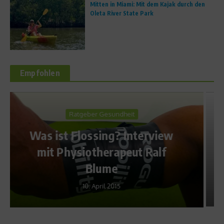
Mitten in Miami: Mit dem Kajak durch den
Oleta River State Park
Empfohlen
Richtig trainieren
iew
Aufgeklärt – So funktioniert
f
die Thermoregulation
28. November 2013