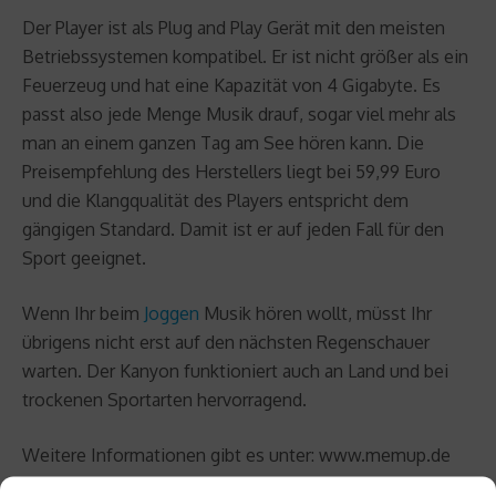
Der Player ist als Plug and Play Gerät mit den meisten
Betriebssystemen kompatibel. Er ist nicht größer als ein
Feuerzeug und hat eine Kapazität von 4 Gigabyte. Es
passt also jede Menge Musik drauf, sogar viel mehr als
man an einem ganzen Tag am See hören kann. Die
Preisempfehlung des Herstellers liegt bei 59,99 Euro
und die Klangqualität des Players entspricht dem
gängigen Standard. Damit ist er auf jeden Fall für den
Sport geeignet.
Wenn Ihr beim
Joggen
Musik hören wollt, müsst Ihr
übrigens nicht erst auf den nächsten Regenschauer
warten. Der Kanyon funktioniert auch an Land und bei
trockenen Sportarten hervorragend.
Weitere Informationen gibt es unter: www.memup.de