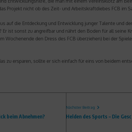
und Entwicklungshilfe, die man mit einem Vereinsklotz am Bei
 das Projekt nicht ob des Zeit- und Arbeitskraftdiebes FCB im S
okus auf die Entdeckung und Entwicklung junger Talente und d
 Er ist sonst zu angreifbar und nährt den Boden für all seine K
 am Wochenende den Dress des FCB überziehen) bei der Spiele
das zu ersparen, sollte er sich einfach für eins von beidem ent
Nächster Beitrag
stück beim Abnehmen?
Helden des Sports – Die Gesc