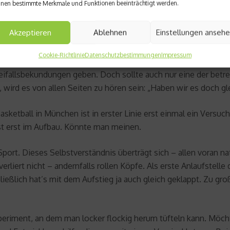
nen bestimmte Merkmale und Funktionen beeinträchtigt werden.
Akzeptieren
Ablehnen
Einstellungen anseh
, also sowohl die Betreuung eines Bundesligateams als auch d
Cookie-Richtlinie
Datenschutzbestimmungen
Impressum
iner nur verlieren. Sollte sich der Erfolg wie 2005 (2. Platz 
eifallsbekundungen geben. Doch sollte auch nur eine der betr
, wird es von allen Seiten zu hören sein: „Haben wir es doch g
asketball in München ist in erster Linie erst einmal ein Versuc
ist erst im Aufbau. Könnte man meinen.
rt. Dieses Selbstverständnis überträgt sich – allen voran nat
rliert nicht – andernfalls rollen Köpfe. Als erste Anlaufstelle 
eßlich hat’s mit dem Aufstieg ja auch gleich geklappt. Zu gro
periment, an dem man locker flockig herum tüfteln kann. Möcht