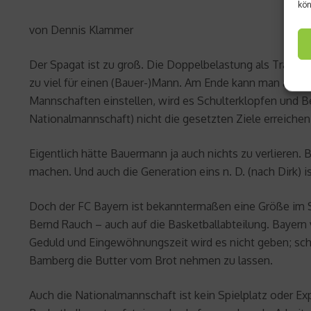
kön
von Dennis Klammer
Der Spagat ist zu groß. Die Doppelbelastung als Trainer
zu viel für einen (Bauer-)Mann. Am Ende kann man als Tra
Mannschaften einstellen, wird es Schulterklopfen und B
Nationalmannschaft) nicht die gesetzten Ziele erreichen
Eigentlich hätte Bauermann ja auch nichts zu verlieren. B
machen. Und auch die Generation eins n. D. (nach Dirk) 
Doch der FC Bayern ist bekanntermaßen eine Größe im Spo
Bernd Rauch – auch auf die Basketballabteilung. Bayern ve
Geduld und Eingewöhnungszeit wird es nicht geben; schli
Bamberg die Butter vom Brot nehmen zu lassen.
Auch die Nationalmannschaft ist kein Spielplatz oder Ex