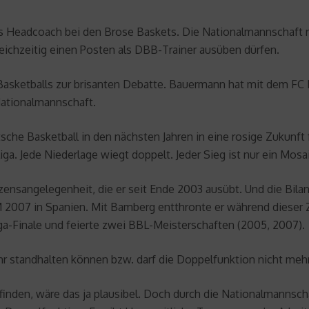
eadcoach bei den Brose Baskets. Die Nationalmannschaft rück
leichzeitig einen Posten als DBB-Trainer ausüben dürfen.
 Basketballs zur brisanten Debatte. Bauermann hat mit dem F
Nationalmannschaft.
sche Basketball in den nächsten Jahren in eine rosige Zukunf
iga. Jede Niederlage wiegt doppelt. Jeder Sieg ist nur ein M
nsangelegenheit, die er seit Ende 2003 ausübt. Und die Bilanz
M 2007 in Spanien. Mit Bamberg entthronte er während dieser Ze
ga-Finale und feierte zwei BBL-Meisterschaften (2005, 2007).
r standhalten können bzw. darf die Doppelfunktion nicht meh
finden, wäre das ja plausibel. Doch durch die Nationalmannsc