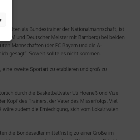
en
as Walten als Bundestrainer der Nationalmannschaft, ist
bei der EM und Deutscher Meister mit Bamberg) bei beiden
euten Mannschaften (der FC Bayern und die A-
leich gesagt“. Soweit sollte es nicht kommen.
h, eine zweite Sportart zu etablieren und groß zu
ürlich durch die Basketballväter Uli Hoeneß und Vize
der Kopf des Trainers, der Vater des Misserfolgs. Viel
ß wäre zudem die Erniedrigung, sich vom Lokalrivalen
en die Bundesadler mittelfristig zu einer Größe im