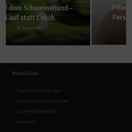
Pflaster ohne Kleber – US-
Forscher experimentieren
7. Mai 2013
Rechtliches
Teilnahmebedingungen
Datenschutzbestimmungen
Cookie-Richtlinie (EU)
Impressum