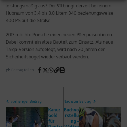
leistungsmäßig aus? Der 911 bringt derzeit bei einem
Hubraum von 3,4 bis 3,8 Litern 340 beziehungsweise
400 PS auf die Straße.
2013 möchte Porsche einen neuen 911er präsentieren.
Dabei kommt ein altes Bauteil zum Einsatz. Als neue
Targa-Version aufgelegt, wird nach 20 Jahren der
Sicherheitsbügel wieder verbaut werden.
Beitrag teilen
vorheriger Beitrag
Nächster Beitrag
Kanu:
Buchvo
Gold
rstellu
für
ng –
Deutsc
Wattm