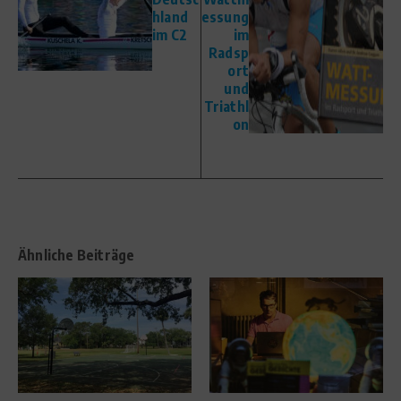
hland
essung
im C2
im
Radsp
ort
und
Triathl
on
Ähnliche Beiträge