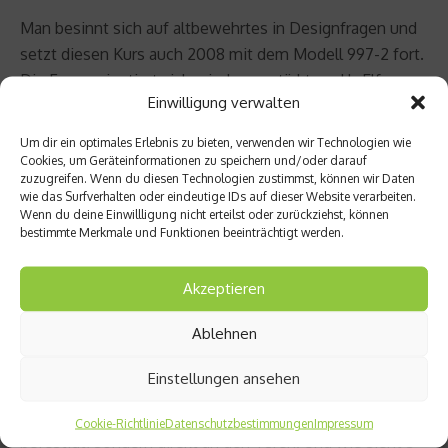
Man besinnt sich auf altbewehrtes in Designfragen und
setzt diesen Kurs auch 2008 mit dem Modell 997-2 fort.
Die Form orientiert sich wieder verstärkt am Ur-Elfer.
Einwilligung verwalten
Und vor allem unter der Motorhaube tut sich etwas:
mehr Leistung, bei geringerem Verbrauch (ermöglicht
Um dir ein optimales Erlebnis zu bieten, verwenden wir Technologien wie
durch ein 7-Gang-Doppelkupplungsgetriebe). Erstmals
Cookies, um Geräteinformationen zu speichern und/oder darauf
zuzugreifen. Wenn du diesen Technologien zustimmst, können wir Daten
bei einem 911er kommt die Direkteinspritzung zum
wie das Surfverhalten oder eindeutige IDs auf dieser Website verarbeiten.
Einsatz.
Wenn du deine Einwillligung nicht erteilst oder zurückziehst, können
bestimmte Merkmale und Funktionen beeinträchtigt werden.
Der Vorerst letzte Schritt in der Geschichte des 911
wurde im Jahr 2011 gemacht. Der unter der internen
Akzeptieren
Bezeichnung 991 laufende aktuelle 911er hat 100mm mehr
Ablehnen
Radstand bekommen und ist 56mm länger als der
Vorgänger. Direkteinspritzung und Start-Stopp-
Einstellungen ansehen
Automatik sorgen für geringeren Verbrauch. Die
Außenspiegel sind nicht mehr an den Fensterdreiecken
Cookie-Richtlinie
Datenschutzbestimmungen
Impressum
befestigt, sondern direkt an den Türen. Und wie sieht’s